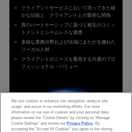
クライアントサービスにおいて培ってきた確
かな伝統と、クライアントとの緊密な関係
真のパートナーシップに基づく相互のコミッ
トメントとシームレスな連携
多様な業務分野および法域にまたがる優れた
リーガル人材
クライアントのニーズを重視する共通のプロ
フェッショナル・バリュー
We use cookies to enhance site navigation, analyze site
usage, and assist in our marketing efforts. For more
information on our use of cookies and your personal data,
please review the “Cookie Details” by clicking on “Manage
Cookie Settings” and review our
Privacy Policy
. By
accepting the "Accept All Cookies" you agree to the storing