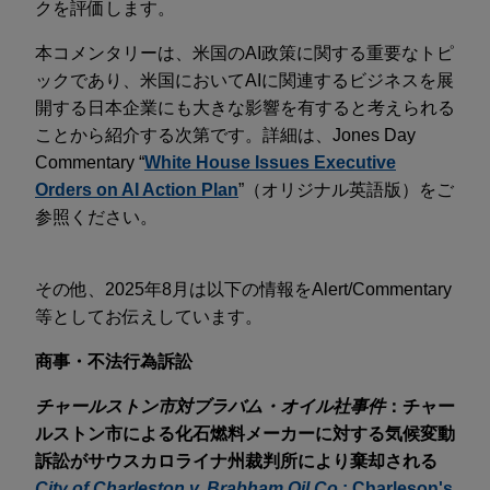
クを評価します。
本コメンタリーは、米国のAI政策に関する重要なトピ
ックであり、米国においてAIに関連するビジネスを展
開する日本企業にも大きな影響を有すると考えられる
ことから紹介する次第です。詳細は、Jones Day
Commentary “
White House Issues Executive
Orders on AI Action Plan
”（オリジナル英語版）をご
参照ください。
その他、2025年8月は以下の情報をAlert/Commentary
等としてお伝えしています。
商事・不法行為訴訟
チャールストン市対ブラバム・オイル社事件
：チャー
ルストン市による化石燃料メーカーに対する気候変動
訴訟がサウスカロライナ州裁判所により棄却される
City of Charleston v. Brabham Oil Co.
: Charleson's