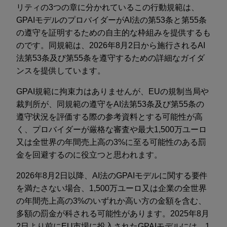
リティの3つの章に分かれているこの行動規範は、
GPAIモデルのプロバイダーがAI法の第53条と第55条
の遵守を証明するための自主的な枠組みを提供するも
のです。同規範は、2026年8月2日から施行されるAI
法第53条及び第55条を遵守するための詳細なガイダ
ンスを提供しています。
GPAI規範に拘束力はありませんが、EUの規制当局や
裁判所が、同規範の遵守をAI法第53条及び第55条の
遵守状況を評価する際の参考資料とする可能性が高
く、プロバイダーが厳格な審査や最大1,500万ユーロ
又は全世界の年間売上高の3%に至る可能性のある罰
金を回避するのに役立つと思われます。
2026年8月2日以降、AI法のGPAIモデルに関する要件
を満たさない場合、1,500万ユーロ又は企業の全世界
の年間売上高の3%のいずれか高い方の金額を含む、
多額の罰金が科される可能性があります。2025年8月
2日より前にEU市場に投入されたGPAIモデルには、1