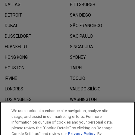
DALLAS
PITTSBURGH
DETROIT
SAN DIEGO
DUBAI
SÃO FRANCISCO
DÜSSELDORF
SÃO PAULO
FRANKFURT
SINGAPURA
HONG KONG
SYDNEY
HOUSTON
TAIPEI
IRVINE
TÓQUIO
LONDRES
VALE DO SILÍCIO
LOS ANGELES
WASHINGTON
MADRID
XANGAI
We use cookies to enhance site navigation, analyze site
usage, and assist in our marketing efforts. For more
information on our use of cookies and your personal data,
please review the “Cookie Details” by clicking on “Manage
Cookie Settings” and review our
Privacy Policy
. By