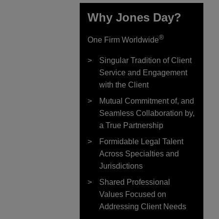
Why Jones Day?
®
One Firm Worldwide
Singular Tradition of Client
Service and Engagement
with the Client
Mutual Commitment of, and
Seamless Collaboration by,
a True Partnership
Formidable Legal Talent
Across Specialties and
Jurisdictions
Shared Professional
Values Focused on
Addressing Client Needs