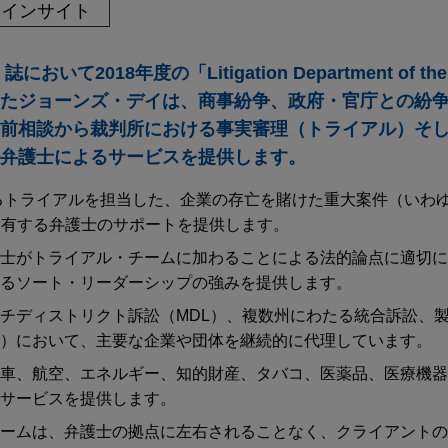
インサイト
r」誌において2018年度の「Litigation Department of t
たジョーンズ・デイは、商事紛争、政府・官庁との紛
前相談から裁判所における事実審理（トライアル）そ
弁護士によるサービスを提供します。
るトライアルを担当した、企業の存亡を賭けた重大案件（いわゆる「b
験を有する弁護士のサポートを提供します。
士がトライアル・チームに加わることによる法的論点に適切に
るソート・リーダーシップの強みを提供します。
チディストリクト訴訟（MDL）、複数州にわたる統合訴訟、
）において、主要な企業や団体を継続的に代理しています。
車、航空、エネルギー、知的財産、タバコ、医薬品、医療機器
サービスを提供します。
ームは、弁護士の拠点に左右されることなく、クライアントの