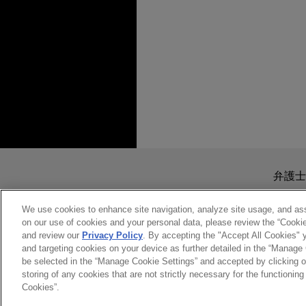
お問い合わせ
注目のトピックス
JULY 2026
ニュースレター
Global Legal Update Vo
2026年7月号
送信する前の注意事項：
www.jonesday.comに
弁護士
より、弁護士を含む専門家・依頼者
務所に送信されたいかなる情報も
We use cookies to enhance site navigation, analyze site usage, and assi
on our use of cookies and your personal data, please review the “Cooki
このEmailの送信者は以上の注
and review our
Privacy Policy
. By accepting the "Accept All Cookies" y
受け入れる
キャンセ
and targeting cookies on your device as further detailed in the “Manage
JOHN M. MAJORAS
be selected in the “Manage Cookie Settings” and accepted by clicking o
Practice Leader Business & Tort
storing of any cookies that are not strictly necessary for the functioning 
Litigation
Cookies”.
ワシントン
+ 1.202.879.7652