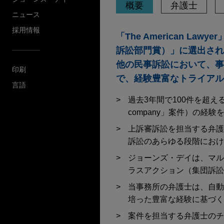
概要
弁護士
ニュース
採用情報
「The American Lawye
訴訟部門賞）」に選出され
他の民事訴訟において、事
印刷
で、経験豊富なトライアル
言語
過去3年間で100件を超え
company」案件）の経
上訴審訴訟を担当する弁護
訴訟のあらゆる段階におけ
ジョーンズ・デイは、マル
ラスアクション（集団訴訟
当事務所の弁護士は、自動
培った豊富な経験に基づく
案件を担当する弁護士のチ