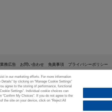
JUNE 2026
ニュースレター
l. 129 |
Global Legal Update Vol. 128 |
2026年6月号
掲載されている情報は、一般的な使用を目的としており、法的アドバイ
業務広告
お問い合わせ
免責事項
プライバシーポリシー
の関係を構築することを意図するものではなく、このEmail
、業務委託契約を結ばない限り、弁護士等が依頼者に対して守
st in our marketing efforts. For more information
e Details” by clicking on “Manage Cookie Settings”
意事項の内容を読み、理解したものと判断します。
ou agree to the storing of performance, functional
ル
 Cookie Settings”. Individual cookie choices can
STEVEN N. GEISE
STEPHANIE E.
© 2026 Jones Day
n “Confirm My Choices”. If you do not agree to the
Practice Leader Business & Tort
Partner
of the site on your device, click on “Reject All
Litigation
アトランタ
+ 1.
サンディエゴ
+ 1.858.314.1170
separker@jonesda