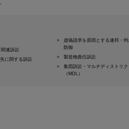
。
虚偽請求を原因とする連邦・州
防御
t）関連訴訟
製造物責任訴訟
失に関する訴訟
集団訴訟・マルチディストリク
（MDL）