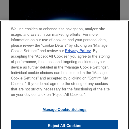
We use cookies to enhance site navigation, analyze site
usage, and assist in our marketing efforts. For more
information on our use of cookies and your personal data,
please review the “Cookie Details” by clicking on “Manage
Cookie Settings” and review our
Privacy Policy
. By
accepting the "Accept All Cookies" you agree to the storing
of performance, functional and targeting cookies on your
device as further detailed in the “Manage Cookie Settings”.
Individual cookie choices can be selected in the “Manage
送信する前の注意事項：
Cookie Settings” and accepted by clicking on “Confirm My
www.jonesday.comに掲載されている情報は、一般的な使用を
弁護士業務広告
お問い合わせ
免責事項
Choices”. If you do not agree to the storing of any cookies
プライバシーポリシー
著作権
目的としており、法的アドバイスを目的としたものではありま
that are not strictly necessary for the functioning of the site
on your device, click on “Reject All Cookies”.
せん。このEmailを送信することにより、弁護士を含む専門
家・依頼者の関係を構築することを意図するものではなく、こ
Manage Cookie Settings
のEmailの受領はそのような関係を構築するものではありませ
ん。当事務所に送信されたいかなる情報も、業務委託契約を結
© 2026 Jones Day
ばない限り、弁護士等が依頼者に対して守秘義務を負う機密事
Reject All Cookies