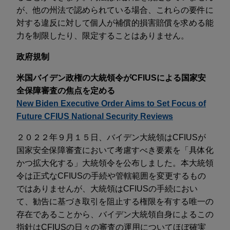
が、他の州法で認められている場合、これらの要件に
対する違反に対して個人が補償的損害賠償を求める能
力を制限したり、限定することはありません。
政府規制
米国バイデン政権の大統領令がCFIUSによる国家安
全保障審査の焦点を定める
New Biden Executive Order Aims to Set Focus of
Future CFIUS National Security Reviews
２０２２年９月１５日、バイデン大統領はCFIUSが
国家安全保障審査において考慮すべき要素を「具体化
かつ拡大化する」大統領令を公布しました。本大統領
令は正式なCFIUSの手続や管轄範囲を変更するもの
ではありませんが、大統領はCFIUSの手続におい
て、勧告に基づき取引を阻止する権限を有する唯一の
存在であることから、バイデン大統領自身によるこの
指針はCFIUSの日々の審査の運用についてほぼ確実