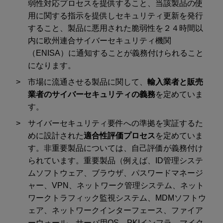
弱性対応プロセスを提供すること、当該製品の使
用に関する指示を提供しセキュリティ更新を発行
すること、製品に悪用された脆弱性を２４時間以
内に欧州連合サイバーセキュリティ機関
（ENISA）に通知することが義務付けられること
になります。
市場に流通させる製品に関して、
輸入業者と販売
業者のサイバーセキュリティの義務
を定めていま
す。
サイバーセキュリティ要件への準拠を実証するた
めに設計された
適合性評価プロセス
を定めていま
す。非重要製品については、自己評価が義務付け
られています。重要製品（例えば、ID管理システ
ムソフトウェア、ブラウザ、パスワードマネージ
ャー、VPN、ネットワーク管理システム、ネット
ワークトラフィック監視システム、MDMソフトウ
ェア、ネットワークインターフェース、ファイア
ーウォール、サーバ用OS、PKIインフラ、マイク