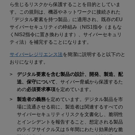
ら生じるリスクから保護することを目的としていま
す。この規則は、機器やネットワークに接続された
「デジタル要素を持つ製品」に適用され、既存のEU
サイバーセキュリティの枠組み（NIS1指令（まもな
くNIS2指令に置き換わります）、サイバーセキュリ
ティ法）を補完することになります。
サイバーレジリエンス法
を簡潔に説明すると以下のと
おりになります。
デジタル要素を含む製品の設計、開発、製造、配
送、保守について
、サイバー脅威から保護するた
めの
必須要求事項
を定めています。
製造者の義務
を定めています。デジタル製品を市
場に流通させる前に、製造者は関連するすべての
サイバーセキュリティリスクを文書化し、脆弱性
とインシデントを報告すること、想定される製品
のライフサイクル又は５年間にわたり効果的な脆