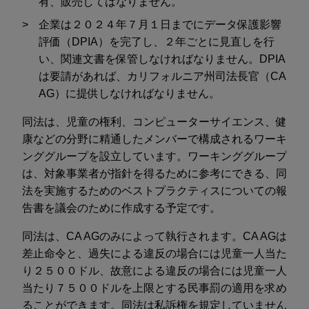
有、販売してはなりません。
企業は２０２４年７月１日までにデータ保護影響
評価（DPIA）を完了し、２年ごとに見直しを行
い、関連文書を保管しなければなりません。DPIA
は要請があれば、カリフォルニア州司法長官（CA
AG）に提供しなければなりません。
同法は、児童の権利、コンピューターサイエンス、健
康などの分野に精通したメンバーで構成されるワーキ
ンググループを設立しています。ワーキンググループ
は、対象事業者が指針を得るために参考にできる、同
法を実施するためのベストプラクティスについての報
告書を議会のために作成する予定です。
同法は、CA AGのみによって執行されます。CA AGは
差止命令と、過失による違反の場合には児童一人当た
り２５００ドル、故意による違反の場合には児童一人
当たり７５００ドルを上限とする民事罰の適用を求め
ることができます。同法は私訴権を規定していません