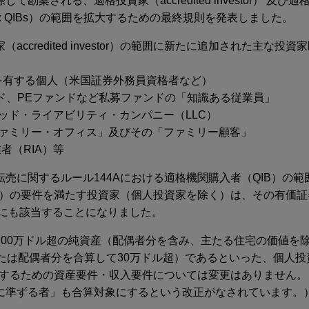
勘案される、適格投資家（accredited investor） 及び
onal buyers: QIBs）の範囲を拡大するための最終規則を発表しました。
ccredited investor）の範囲に新たに追加された主な投
等を有する個人（米国証券外務員資格者など）
ンド、PEファンドなど私募ファンドの「知識ある従業員」
テッド・ライアビリティ・カンパニー（LLC）
「ファミリー・オフィス」及びその「ファミリー顧客」
者（RIA）等
売に関するルール144Aにおける適格機関購入者（QIB）の
investor）の要件を満たす投資家（個人投資家を除く）は、その有
Bにも該当することになりました。
100万ドル超の純資産（配偶者分を含み、主たる住宅の価値を
または配偶者分を合算して30万ドル超）であるといった、個人
stor）に該当するための資産要件・収入要件については変更はありませ
に準ずる者」も合算対象にするという改正がなされています。