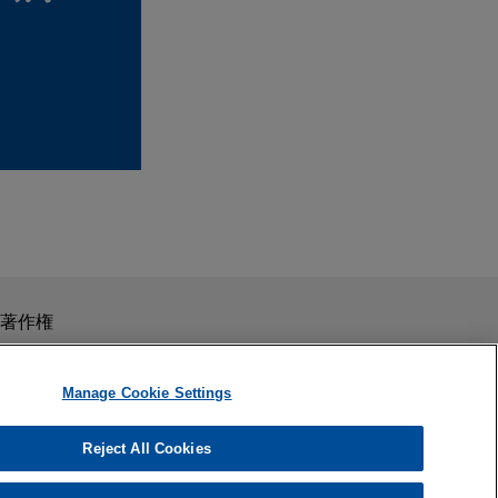
スを目的としたものではありません。このEmailを送信することに
著作権
の受領はそのような関係を構築するものではありません。当事
秘義務を負う機密事項として取り扱われることはありません。
Manage Cookie Settings
Reject All Cookies