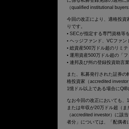
に係る私募登録免除の適用に際して
（qualified instituti
今回の改正により、適格投資家（a
りです。
• SECが指定する専門資格
• ヘッジファンド、VCファ
• 総資産500万ドル超のリミ
• 運用資産500万ドル超の
• 連邦及び州の登録投資助言業
また、私募発行された証券の転
格投資家（accredited 
1憶ドル以上である場合にQI
なお今回の改正においても、
または年収が20万ドル超（
（accredited inve
者分」については、「配偶者