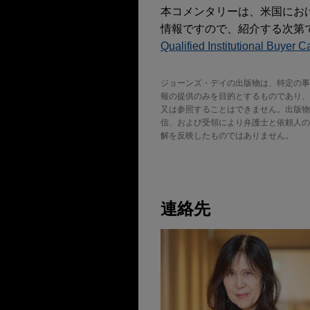
本コメンタリーは、米国にお
情報ですので、紹介する次第です。詳細
Qualified Institutional Buyer C
ジョーンズ・デイの出版物は、特定の事
報の提供のみを目的とするものであり、
又は参照することはできません。出版物の転載
信、および受領により弁護士と依頼人の
解を反映したものではありません。
連絡先