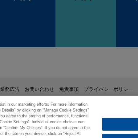
掲載されている情報は、一般的な使用を目的としており、法的アドバイ
業務広告
お問い合わせ
免責事項
プライバシーポリシー
の関係を構築することを意図するものではなく、このEmail
、業務委託契約を結ばない限り、弁護士等が依頼者に対して守
st in our marketing efforts. For more information
e Details” by clicking on “Manage Cookie Settings”
意事項の内容を読み、理解したものと判断します。
ou agree to the storing of performance, functional
ル
 Cookie Settings”. Individual cookie choices can
© 2026 Jones Day
n “Confirm My Choices”. If you do not agree to the
of the site on your device, click on “Reject All