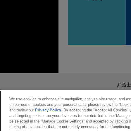
送信する前の注意事項：
www.jonesday.comに
弁護士
より、弁護士を含む専門家・依頼者
務所に送信されたいかなる情報も
We use cookies to enhance site navigation, analyze site usage, and assi
on our use of cookies and your personal data, please review the “Cooki
このEmailの送信者は以上の注
and review our
Privacy Policy
. By accepting the "Accept All Cookies" y
受け入れる
キャンセ
and targeting cookies on your device as further detailed in the “Manage
be selected in the “Manage Cookie Settings” and accepted by clicking o
storing of any cookies that are not strictly necessary for the functioning 