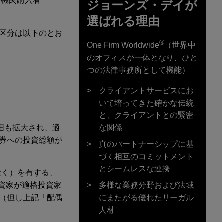
適格機関購入者
ジョーンズ・デイが
選ばれる理由
資家区分は以下のとお
®
One Firm Worldwide
（世界中
のオフィスが一体となり、ひと
つの法律事務所として機能）
クライアントサービスにお
いて培ってきた確かな伝統
と、クライアントとの緊密
な関係
範囲も拡大され、適
価証券への投資総額が
真のパートナーシップに基
づく相互のコミットメント
とシームレスな連携
除く）を有する、
多様な業務分野および法域
投資家が適格投資家
にまたがる優れたリーガル
ん。（但し上記「配偶
人材
）