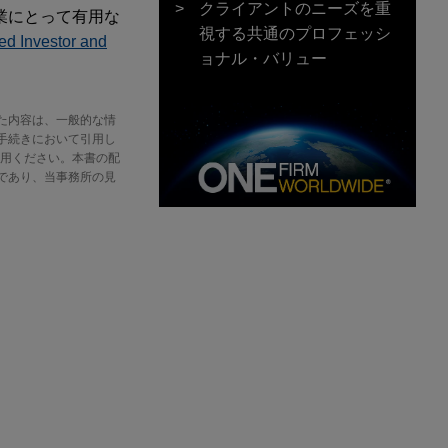
クライアントのニーズを重
業にとって有用な
視する共通のプロフェッシ
d Investor and
ョナル・バリュー
た内容は、一般的な情
手続きにおいて引用し
をご利用ください。本書の配
であり、当事務所の見