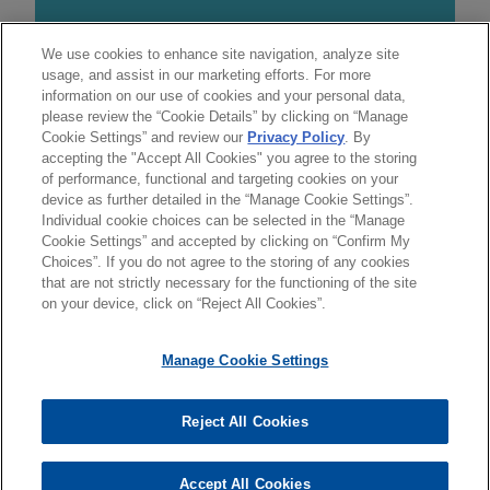
We use cookies to enhance site navigation, analyze site
usage, and assist in our marketing efforts. For more
拠点
information on our use of cookies and your personal data,
please review the “Cookie Details” by clicking on “Manage
東京
Cookie Settings” and review our
Privacy Policy
. By
accepting the "Accept All Cookies" you agree to the storing
of performance, functional and targeting cookies on your
device as further detailed in the “Manage Cookie Settings”.
Individual cookie choices can be selected in the “Manage
送信する前の注意事項：
Cookie Settings” and accepted by clicking on “Confirm My
www.jonesday.comに掲載されている情報は、一般的な使用を
弁護士業務広告
お問い合わせ
免責事項
Choices”. If you do not agree to the storing of any cookies
プライバシーポリシー
著作権
目的としており、法的アドバイスを目的としたものではありま
that are not strictly necessary for the functioning of the site
on your device, click on “Reject All Cookies”.
せん。このEmailを送信することにより、弁護士を含む専門
家・依頼者の関係を構築することを意図するものではなく、こ
Manage Cookie Settings
のEmailの受領はそのような関係を構築するものではありませ
ん。当事務所に送信されたいかなる情報も、業務委託契約を結
© 2026 Jones Day
ばない限り、弁護士等が依頼者に対して守秘義務を負う機密事
Reject All Cookies
項として取り扱われることはありません。このEmailの送信者
は以上の注意事項の内容を読み、理解したものと判断します。
Accept All Cookies