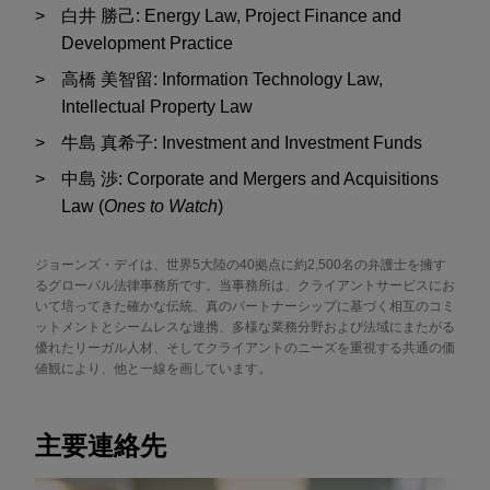
白井 勝己: Energy Law, Project Finance and
Development Practice
高橋 美智留: Information Technology Law,
Intellectual Property Law
牛島 真希子: Investment and Investment Funds
中島 渉: Corporate and Mergers and Acquisitions
Law
(
Ones to Watch
)
ジョーンズ・デイは、世界5大陸の40拠点に約2,500名の弁護士を擁す
るグローバル法律事務所です。当事務所は、クライアントサービスにお
いて培ってきた確かな伝統、真のパートナーシップに基づく相互のコミ
ットメントとシームレスな連携、多様な業務分野および法域にまたがる
優れたリーガル人材、そしてクライアントのニーズを重視する共通の価
値観により、他と一線を画しています。
主要連絡先