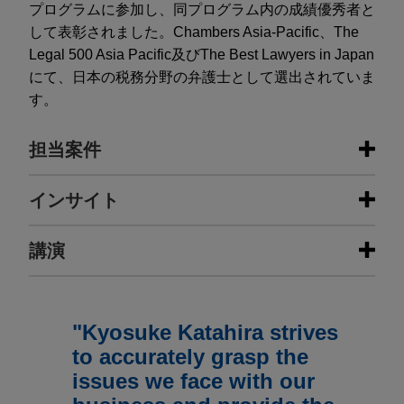
プログラムに参加し、同プログラム内の成績優秀者と
して表彰されました。Chambers Asia-Pacific、The
Legal 500 Asia Pacific及びThe Best Lawyers in Japan
にて、日本の税務分野の弁護士として選出されていま
す。
担当案件
担当案件
インサイト
Kokusai Electric Corporation
講演
JULY 2026
ニュースレター
completes ¥138.2 billion
Global Legal Update Vol. 129 | 2026
international secondary offering
年7月号
Jones Day represented KSP Kokusai
"Kyosuke Katahira strives
MARCH 2022
Investments, LLC, a subsidiary of Koch Industries,
海外投融資情報財団：デジタル課税～
JUNE 2026
アラート
to accurately grasp the
Inc., as a selling stockholder of 13,319,500
IEEPA関税の還付を命ずる命令に対
日本を含めた各国で導入されるグロー
issues we face with our
shares of Common Stock, in connection with
し、米国政府が控訴
バルミニマムタックスの概要