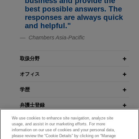
business and provide the
Kokusai Electric Corporation's international
best possible answers. The
secondary offering of an aggregate of 30,190,800
MARCH 2026
responses are always quick
ニュースレター
shares of Common Stock outside of Japan
NOVEMBER 2021
Global Legal Update Vol. 125 | 2026
IFA (International Fiscal
pursuant to Rule 144A/Regulation S.
and helpful."
年3月号
Association): OECD Pillar 2 -
Chambers Asia-Pacific
Minimum tax
Electrolux acquires Tosei
Corporation
FEBRUARY 2026
アラート
合衆国最高裁、国際緊急経済権限法
Jones Day advised Electrolux Professional
取扱分野
（IEEPA）に基づく関税措置を無効と
Group, a Swedish professional appliance
判断
manufacturing company operating globally, in
オフィス
connection with its acquisition of Tosei
Corporation from Marunouchi Global Fund II and
学歴
FEBRUARY 2026
アラート
Marunouchi Capital Fund II, both related to
日本における簡易実効税率セーフハー
Mitsubishi Corporation, for approximately SEK
弁護士登録
バーの適用時期
1,650 million (JPY 23.25 billion) on a cash and
We use cookies to enhance site navigation, analyze site
debt free basis.
受賞歴
usage, and assist in our marketing efforts. For more
OCTOBER 2025
ニュースレター
information on our use of cookies and your personal data,
Global Legal Update Vol. 120 | 2025
please review the “Cookie Details” by clicking on “Manage
使用言語
Sumitomo acquires assets and