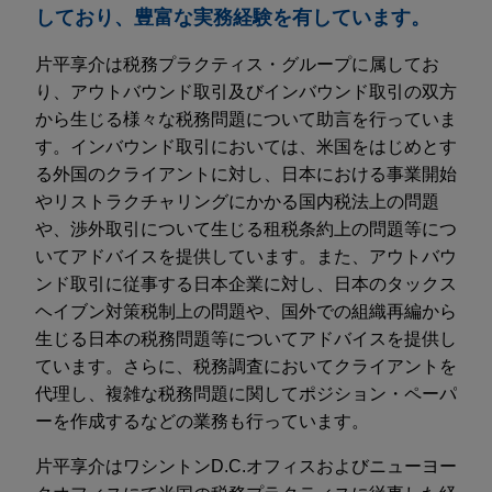
しており、豊富な実務経験を有しています。
片平享介は税務プラクティス・グループに属してお
り、アウトバウンド取引及びインバウンド取引の双方
から生じる様々な税務問題について助言を行っていま
す。インバウンド取引においては、米国をはじめとす
る外国のクライアントに対し、日本における事業開始
やリストラクチャリングにかかる国内税法上の問題
や、渉外取引について生じる租税条約上の問題等につ
いてアドバイスを提供しています。また、アウトバウ
ンド取引に従事する日本企業に対し、日本のタックス
ヘイブン対策税制上の問題や、国外での組織再編から
生じる日本の税務問題等についてアドバイスを提供し
ています。さらに、税務調査においてクライアントを
代理し、複雑な税務問題に関してポジション・ペーパ
ーを作成するなどの業務も行っています。
片平享介はワシントンD.C.オフィスおよびニューヨー