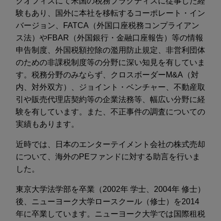
クオフィスにて米国の税務プラクティスに従事した経
験もあり、国外に本社を移転するコーポレート・イン
バージョン、FATCA（外国口座税務コンプライアン
ス法）やFBAR（外国銀行・金融口座報告）等の情報
申告制度、外国税額控除の濫用防止規定、非営利団体
のための非課税制度等の分野に深い知見を有していま
す。税務分野のみならず、クロスボーダーM&A（対
内、対外双方）、ジョイント・ベンチャー、不動産取
引や販売代理店契約等の企業法務等、幅広い分野に経
験を有しています。また、不正事件の調査についての
実績もあります。
近時では、日本のエンターテイメント会社の株式売却
について、海外のPEファンドに対する助言を行いま
した。
東京大学法学部を卒業（2002年 学士、2004年 修士）
後、ニューヨーク大学ロースクール（修士）を2014
年に卒業しています。ニューヨーク大学では国際租税