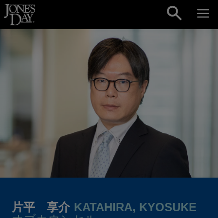
Skip to content
片平 享介
KATAHIRA, KYOSUKE