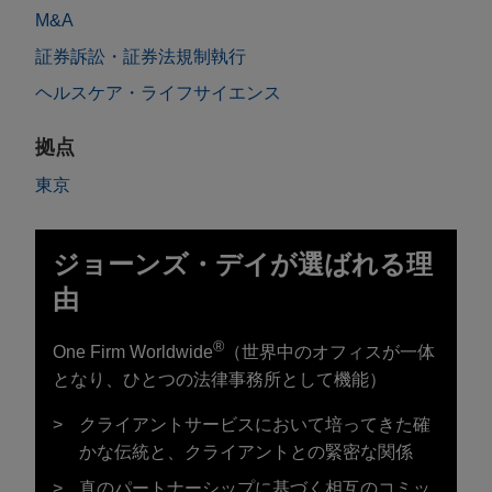
M&A
証券訴訟・証券法規制執行
ヘルスケア・ライフサイエンス
拠点
東京
ジョーンズ・デイが選ばれる理
由
®
One Firm Worldwide
（世界中のオフィスが一体
となり、ひとつの法律事務所として機能）
クライアントサービスにおいて培ってきた確
かな伝統と、クライアントとの緊密な関係
真のパートナーシップに基づく相互のコミッ