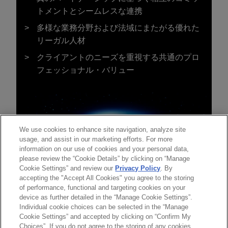
トメントとシームレスな連携
多様な業務分野および法域にまたがる優れた
リーガル人材
クライアントのニーズを重視する共通のプロ
フェッショナル・バリュー
We use cookies to enhance site navigation, analyze site
usage, and assist in our marketing efforts. For more
information on our use of cookies and your personal data,
please review the “Cookie Details” by clicking on “Manage
Cookie Settings” and review our
Privacy Policy
. By
accepting the "Accept All Cookies" you agree to the storing
of performance, functional and targeting cookies on your
device as further detailed in the “Manage Cookie Settings”.
Individual cookie choices can be selected in the “Manage
送信する前の注意事項：
Cookie Settings” and accepted by clicking on “Confirm My
www.jonesday.comに掲載されている情報は、一般的な使用を
弁護士業務広告
お問い合わせ
免責事項
Choices”. If you do not agree to the storing of any cookies