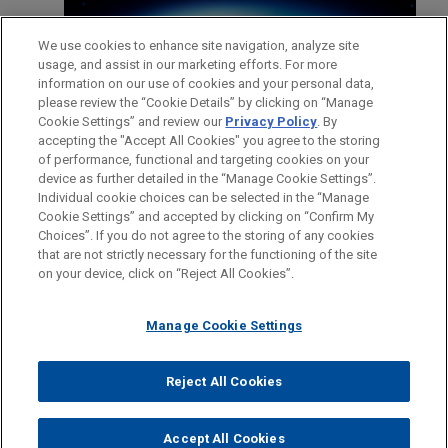
We use cookies to enhance site navigation, analyze site
usage, and assist in our marketing efforts. For more
information on our use of cookies and your personal data,
ADVOGADOS
please review the “Cookie Details” by clicking on “Manage
Cookie Settings” and review our
Privacy Policy
. By
CONTATOS
accepting the "Accept All Cookies" you agree to the storing
FEATURED
of performance, functional and targeting cookies on your
device as further detailed in the “Manage Cookie Settings”.
Individual cookie choices can be selected in the “Manage
DE DEZEMBRO DE 2025
ALERT
Cookie Settings” and accepted by clicking on “Confirm My
SEC publica uma série de declarações
Antes de enviar, por favor observe que:
Choices”. If you do not agree to the storing of any cookies
relacionadas a criptoativos com foco em
a Informação contida neste website (www.jonesday.com)
that are not strictly necessary for the functioning of the site
CONTATE-NOS
AVISO LEGAL
PRIVACIDADE
DIREITOS AUTORAIS
clareza regulatória
on your device, click on “Reject All Cookies”.
destina-se a uso geral e não pode ser considerada como
assessoria jurídica. O envio deste e-mail não tem por finalidade
Manage Cookie Settings
criar e seu recebimento não constitui uma relação cliente-
advogado. Quaisquer conteúdos enviados para profissionais do
JAYANT W. TAMBE
Jones Day não são considerados confidenciais ou privilegiados
Reject All Cookies
© 2026 Jones Day
Practice Leader Financial Markets
a menos que sejamos seu representante legal. Ao enviar esta
Nova Iorque
+ 1.212.326.3604
mensagem, você confirma que leu e concorda com este aviso.
Accept All Cookies
jtambe@jonesday.com