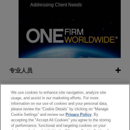
Addressing Client Needs
专业人员
联系人
经验
We use cookies to enhance site navigation, analyze site
EXPERIENCE
usage, and assist in our marketing efforts. For more
观点
information on our use of cookies and your personal data,
please review the “Cookie Details” by clicking on “Manage
精选观点
Cookie Settings” and review our
Privacy Policy
. By
拜玛林制药以48亿美元收购爱美医疗
众达资讯
accepting the "Accept All Cookies" you agree to the storing
of performance, functional and targeting cookies on your
2026年5月
法律快讯