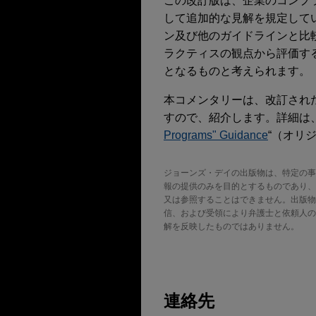
この改訂版は、企業のコンプ
して追加的な見解を規定して
ン及び他のガイドラインと比
ラクティスの観点から評価す
となるものと考えられます。
本コメンタリーは、改訂され
すので、紹介します。詳細は、Jones
Programs" Guidance
“（オリ
ジョーンズ・デイの出版物は、特定の事
報の提供のみを目的とするものであり、
又は参照することはできません。出版物の転載
信、および受領により弁護士と依頼人の
解を反映したものではありません。
連絡先