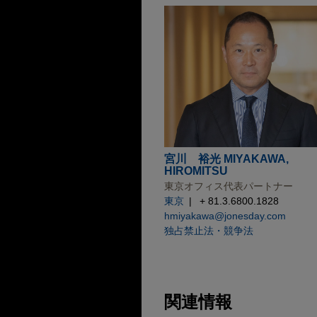
宮川 裕光 MIYAKAWA,
HIROMITSU
東京オフィス代表パートナー
東京
+ 81.3.6800.1828
hmiyakawa@jonesday.com
独占禁止法・競争法
関連情報