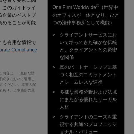
点を置く要素に関
®
One Firm Worldwide
（世界中
、このガイドライ
のオフィスが一体となり、ひと
る企業のベストプ
つの法律事務所として機能）
高めることが可能
クライアントサービスにお
いて培ってきた確かな伝統
ても有用な情報で
と、クライアントとの緊密
porate Compliance
な関係
真のパートナーシップに基
た内容は、一般的な情
づく相互のコミットメント
手続きにおいて引用し
とシームレスな連携
をご利用ください。本書の配
であり、当事務所の見
多様な業務分野および法域
にまたがる優れたリーガル
人材
クライアントのニーズを重
視する共通のプロフェッシ
ョナル・バリュー