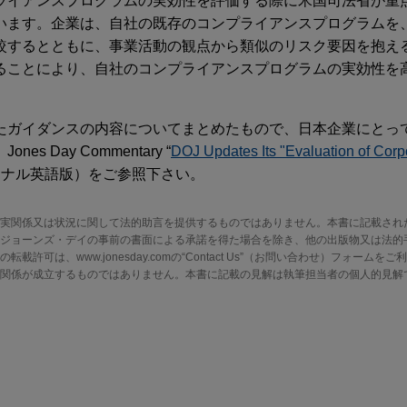
ライアンスプログラムの実効性を評価する際に米国司法省が重
います。企業は、自社の既存のコンプライアンスプログラムを
較するとともに、事業活動の観点から類似のリスク要因を抱え
ることにより、自社のコンプライアンスプログラムの実効性を
たガイダンスの内容についてまとめたもので、日本企業にとっ
 Day Commentary “
DOJ Updates Its "Evaluation of Cor
ジナル英語版）をご参照下さい。
実関係又は状況に関して法的助言を提供するものではありません。本書に記載され
ジョーンズ・デイの事前の書面による承諾を得た場合を除き、他の出版物又は法的
許可は、www.jonesday.comの“Contact Us”（お問い合わせ）フォーム
関係が成立するものではありません。本書に記載の見解は執筆担当者の個人的見解