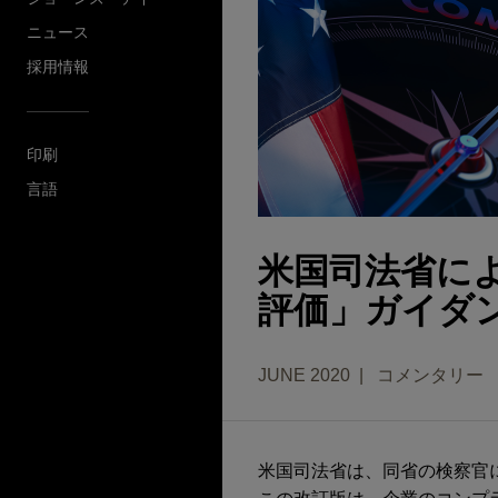
ニュース
採用情報
印刷
言語
米国司法省に
評価」ガイダ
JUNE 2020
コメンタリー
米国司法省は、同省の検察官