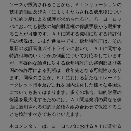
ソースが投資されることから、ＡＩソリューションの
技術的側面及びＡＩによりもたらされる成果物につい
て知的財産による保護が求められるところ、ヨーロッ
パにおいても複数の知的財産権の保護手段から選択す
ることが可能です。ＡＩに関する発明に対する特許付
与の状況は、いまだ進展中です。欧州特許庁は、その
最新の改訂審査ガイドラインにおいて、ＡＩに関する
特許付与のいくつかの側面について対応をしています
が、基礎的な論点に対する欧州特許庁の審判部及び各
国の特許庁による判断は、数年先となる可能性があり
ます。同様のことが、ＥＵにおける新たなトレードシ
ークレット指令及びこれを国内法化した様々な各国法
についてもあてはまります。多くの場合、知的財産の
保護を最大化するためには、ＡＩ関連発明の異なる側
面に適用される知的財産権を組み合わせて保護するこ
とを検討すべきであるといえます。
本コメンタリーは、ヨーロッパにおけるＡＩに関する