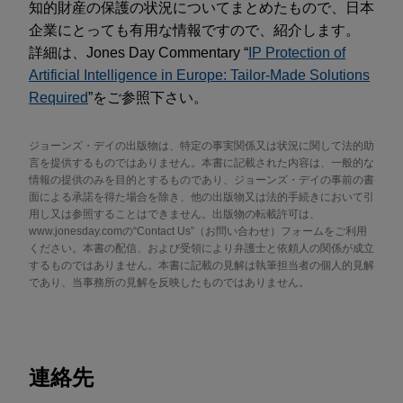
知的財産の保護の状況についてまとめたもので、日本
企業にとっても有用な情報ですので、紹介します。
詳細は、Jones Day Commentary “
IP Protection of
Artificial Intelligence in Europe: Tailor-Made Solutions
Required
”をご参照下さい。
ジョーンズ・デイの出版物は、特定の事実関係又は状況に関して法的助
言を提供するものではありません。本書に記載された内容は、一般的な
情報の提供のみを目的とするものであり、ジョーンズ・デイの事前の書
面による承諾を得た場合を除き、他の出版物又は法的手続きにおいて引
用し又は参照することはできません。出版物の転載許可は、
www.jonesday.comの“Contact Us”（お問い合わせ）フォームをご利用
ください。本書の配信、および受領により弁護士と依頼人の関係が成立
するものではありません。本書に記載の見解は執筆担当者の個人的見解
であり、当事務所の見解を反映したものではありません。
連絡先