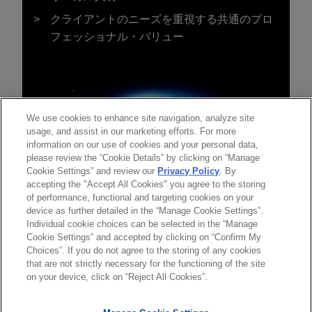
クライアントのニーズを重視する共通のプロ
フェッショナル・バリュー
We use cookies to enhance site navigation, analyze site
usage, and assist in our marketing efforts. For more
information on our use of cookies and your personal data,
please review the “Cookie Details” by clicking on “Manage
Cookie Settings” and review our
Privacy Policy
. By
accepting the "Accept All Cookies" you agree to the storing
of performance, functional and targeting cookies on your
device as further detailed in the “Manage Cookie Settings”.
Individual cookie choices can be selected in the “Manage
送信する前の注意事項：
Cookie Settings” and accepted by clicking on “Confirm My
www.jonesday.comに掲載されている情報は、一般的な使用を
弁護士業務広告
お問い合わせ
免責事項
Choices”. If you do not agree to the storing of any cookies
プライバシーポリシー
著作権
目的としており、法的アドバイスを目的としたものではありま
that are not strictly necessary for the functioning of the site
on your device, click on “Reject All Cookies”.
せん。このEmailを送信することにより、弁護士を含む専門
家・依頼者の関係を構築することを意図するものではなく、こ