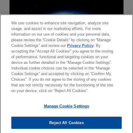
We use cookies to enhance site navigation, analyze site
usage, and assist in our marketing efforts. For more
information on our use of cookies and your personal data,
please review the “Cookie Details” by clicking on “Manage
Cookie Settings” and review our
Privacy Policy
. By
accepting the "Accept All Cookies" you agree to the storing
of performance, functional and targeting cookies on your
device as further detailed in the “Manage Cookie Settings”.
Individual cookie choices can be selected in the “Manage
送信する前の注意事項：
Cookie Settings” and accepted by clicking on “Confirm My
www.jonesday.comに掲載されている情報は、一般的な使用を
弁護士業務広告
お問い合わせ
免責事項
Choices”. If you do not agree to the storing of any cookies
プライバシーポリシー
著作権
目的としており、法的アドバイスを目的としたものではありま
that are not strictly necessary for the functioning of the site
on your device, click on “Reject All Cookies”.
せん。このEmailを送信することにより、弁護士を含む専門
家・依頼者の関係を構築することを意図するものではなく、こ
Manage Cookie Settings
のEmailの受領はそのような関係を構築するものではありませ
ん。当事務所に送信されたいかなる情報も、業務委託契約を結
© 2026 Jones Day
ばない限り、弁護士等が依頼者に対して守秘義務を負う機密事
Reject All Cookies
項として取り扱われることはありません。このEmailの送信者