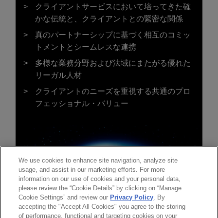
クライアントサービスにおいて培ってきた確
かな伝統と、クライアントとの緊密な関係
真のパートナーシップに基づく相互のコミッ
トメントとシームレスな連携
多様な業務分野および法域にまたがる優れた
リーガル人材
クライアントのニーズを重視する共通のプロ
フェッショナル・バリュー
We use cookies to enhance site navigation, analyze site
usage, and assist in our marketing efforts. For more
information on our use of cookies and your personal data,
please review the “Cookie Details” by clicking on “Manage
Cookie Settings” and review our
Privacy Policy
. By
accepting the "Accept All Cookies" you agree to the storing
of performance, functional and targeting cookies on your