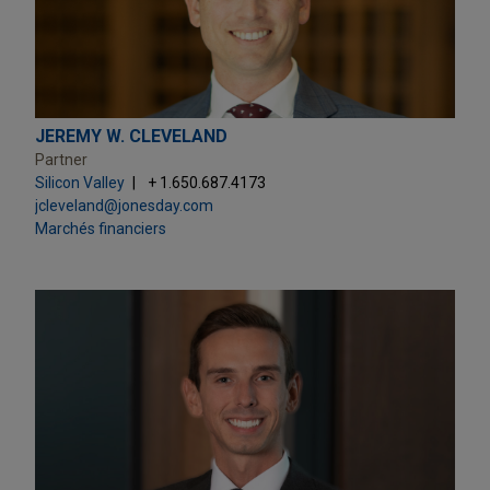
JEREMY W. CLEVELAND
Partner
Silicon Valley
+ 1.650.687.4173
jcleveland@jonesday.com
Marchés financiers