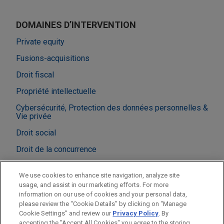
DOMAINES D’INTERVENTION
Private equity
Fusions-acquisitions
Droit fiscal
Propriété intellectuelle
Cybersécurité, Protection des données personnelles &
Vie privée
Droit social
Droit de la concurrence
BUREAUX
We use cookies to enhance site navigation, analyze site
usage, and assist in our marketing efforts. For more
Paris
information on our use of cookies and your personal data,
please review the “Cookie Details” by clicking on “Manage
New York
Cookie Settings” and review our
Privacy Policy
. By
accepting the "Accept All Cookies" you agree to the storing