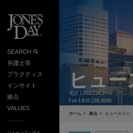
Skip to content
SEARCH
弁護士等
ヒュー
プラクティス
インサイト
電話
1.832.239.3939
拠点
Fax
1.832.239.3600
VALUES
ホーム
拠点
ヒューストン
ジョーンズ・デイ