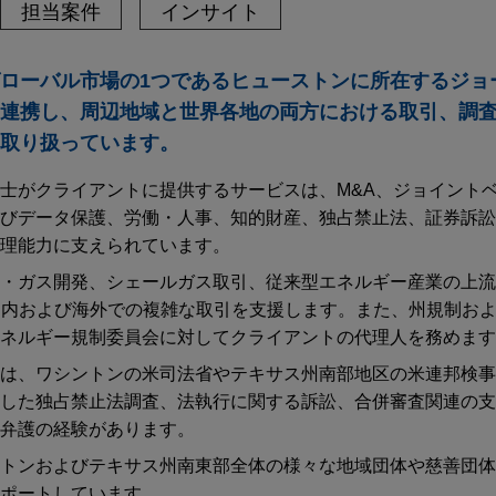
担当案件
インサイト
ローバル市場の1つであるヒューストンに所在するジョ
連携し、周辺地域と世界各地の両方における取引、調
取り扱っています。
士がクライアントに提供するサービスは、M&A、ジョイント
びデータ保護、労働・人事、知的財産、独占禁止法、証券訴訟
理能力に支えられています。
・ガス開発、シェールガス取引、従来型エネルギー産業の上流
国内および海外での複雑な取引を支援します。また、州規制お
ネルギー規制委員会に対してクライアントの代理人を務めます
は、ワシントンの米司法省やテキサス州南部地区の米連邦検事
した独占禁止法調査、法執行に関する訴訟、合併審査関連の支
弁護の経験があります。
トンおよびテキサス州南東部全体の様々な地域団体や慈善団体
ポートしています。