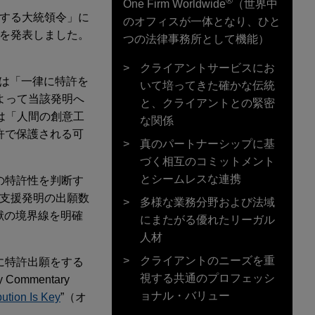
®
One Firm Worldwide
（世界中
関する大統領令」に
のオフィスが一体となり、ひと
ンを発表しました。
つの法律事務所として機能）
クライアントサービスにお
）は「一律に特許を
いて培ってきた確かな伝統
よって当該発明へ
と、クライアントとの緊密
は「人間の創意工
な関係
許で保護される可
真のパートナーシップに基
づく相互のコミットメント
とシームレスな連携
の特許性を判断す
I支援発明の出願数
多様な業務分野および法域
献の境界線を明確
にまたがる優れたリーガル
人材
クライアントのニーズを重
に特許出願をする
視する共通のプロフェッシ
mmentary
ョナル・バリュー
ution Is Key
”（オ