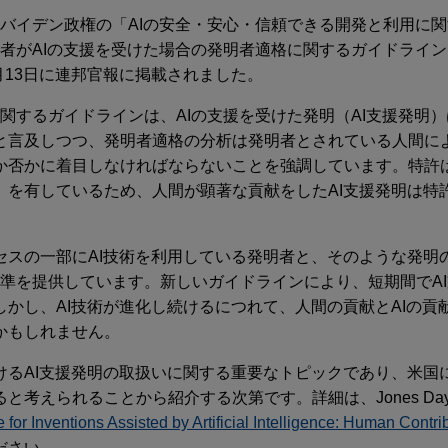
されたバイデン政権の「AIの安全・安心・信頼できる開発と利用に
明者がAIの支援を受けた場合の発明者適格に関するガイドライ
2月13日に連邦官報に掲載されました。
に関するガイドラインは、AIの支援を受けた発明（AI支援発明
と言及しつつ、発明者適格の分析は発明者とされている人間に
か否かに着目しなければならないことを強調しています。特許
」を有しているため、人間が顕著な貢献をしたAI支援発明は特
セスの一部にAI技術を利用している発明者と、そのような発明
基準を提供しています。新しいガイドラインにより、短期間でA
かし、AI技術が進化し続けるにつれて、人間の貢献とAIの貢
かもしれません。
けるAI支援発明の取扱いに関する重要なトピックであり、米国
えられることから紹介する次第です。詳細は、Jones Day Co
 Inventions Assisted by Artificial Intelligence: Human Contrib
ださい。