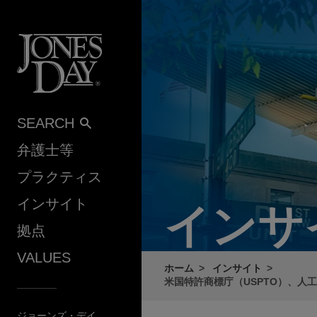
Skip to content
SEARCH
弁護士等
プラクティス
インサイト
インサ
拠点
VALUES
ホーム
インサイト
米国特許商標庁（USPTO）、人
ジョーンズ・デイ