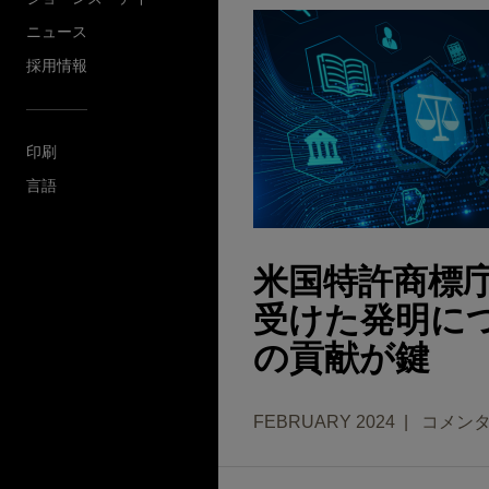
ニュース
採用情報
印刷
言語
米国特許商標庁
受けた発明に
の貢献が鍵
FEBRUARY 2024
コメン