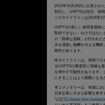
2023年10月30日に公表
対応し、USPTOは先日、発
このガイドラインは2024年
USPTOの新しい発明者適格
取得できない」わけではない
の「顕著な貢献」が行われた
夫を奨励し報酬を与える機能
能性があります。
本ガイドラインは、発明プロ
るUSPTOの審査官に明確な
を増やす可能性があります。し
にすることはより困難になる
本コメンタリーは、米国にお
日本企業に大きな影響を有すると考
“
USPTO Issues New Guidance for
リジナル英語版）をご参照く