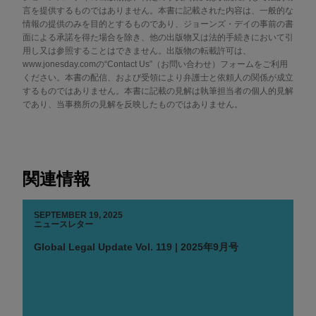
言を提供するものではありません。本書に記載された内容は、一般的な
情報の提供のみを目的とするものであり、ジョーンズ・デイの事前の書
面による承諾を得た場合を除き、他の出版物又は法的手続きにおいて引
用し又は参照することはできません。出版物の転載許可は、
www.jonesday.comの“Contact Us”（お問い合わせ）フォームをご利用
ください。本書の配信、および受領により弁護士と依頼人の関係が成立
するものではありません。本書に記載の見解は執筆担当者の個人的見解
であり、当事務所の見解を反映したものではありません。
関連情報
SEPTEMBER 19, 2025
ニュースレター
Global Legal Update Vol. 119 | 2025年9月号