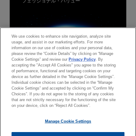
フェッショナル・バリュー
We use cookies to enhance site navigation, analyze site
usage, and assist in our marketing efforts. For more
information on our use of cookies and your personal data,
please review the “Cookie Details” by clicking on “Manage
Cookie Settings” and review our
Privacy Policy
. By
accepting the "Accept All Cookies" you agree to the storing
of performance, functional and targeting cookies on your
device as further detailed in the “Manage Cookie Settings”.
Individual cookie choices can be selected in the “Manage
送信する前の注意事項：
Cookie Settings” and accepted by clicking on “Confirm My
www.jonesday.comに掲載されている情報は、一般的な使用を
弁護士業務広告
お問い合わせ
免責事項
Choices”. If you do not agree to the storing of any cookies
プライバシーポリシー
著作権
目的としており、法的アドバイスを目的としたものではありま
that are not strictly necessary for the functioning of the site
on your device, click on “Reject All Cookies”.
せん。このEmailを送信することにより、弁護士を含む専門
家・依頼者の関係を構築することを意図するものではなく、こ
Manage Cookie Settings
のEmailの受領はそのような関係を構築するものではありませ
ん。当事務所に送信されたいかなる情報も、業務委託契約を結
© 2026 Jones Day