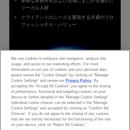
多様な業務分野および法域にまたがる優れた
リーガル人材
クライアントのニーズを重視する共通のプロ
フェッショナル・バリュー
We use cookies to enhance site navigation, analyze site
usage, and assist in our marketing efforts. For more
information on our use of cookies and your personal data,
please review the “Cookie Details” by clicking on “Manage
Cookie Settings” and review our
Privacy Policy
. By
accepting the "Accept All Cookies" you agree to the storing
of performance, functional and targeting cookies on your
device as further detailed in the “Manage Cookie Settings”.
Individual cookie choices can be selected in the “Manage
送信する前の注意事項：
Cookie Settings” and accepted by clicking on “Confirm My
www.jonesday.comに掲載されている情報は、一般的な使用を
弁護士業務広告
お問い合わせ
免責事項
Choices”. If you do not agree to the storing of any cookies
プライバシーポリシー
著作権
目的としており、法的アドバイスを目的としたものではありま
that are not strictly necessary for the functioning of the site
on your device, click on “Reject All Cookies”.
せん。このEmailを送信することにより、弁護士を含む専門