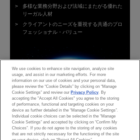
多様な業務分野および法域にまたがる優れた
リーガル人材
クライアントのニーズを重視する共通のプロ
フェッショナル・バリュー
We use cookies to enhance site navigation, analyze site
usage, and assist in our marketing efforts. For more
information on our use of cookies and your personal data,
please review the “Cookie Details” by clicking on “Manage
Cookie Settings” and review our
Privacy Policy
. By
accepting the "Accept All Cookies" you agree to the storing
of performance, functional and targeting cookies on your
device as further detailed in the “Manage Cookie Settings”.
Individual cookie choices can be selected in the “Manage
送信する前の注意事項：
Cookie Settings” and accepted by clicking on “Confirm My
www.jonesday.comに掲載されている情報は、一般的な使用を
弁護士業務広告
お問い合わせ
免責事項
Choices”. If you do not agree to the storing of any cookies
プライバシーポリシー
著作権
目的としており、法的アドバイスを目的としたものではありま
that are not strictly necessary for the functioning of the site
on your device, click on “Reject All Cookies”.