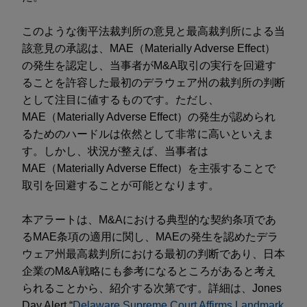
このような衡平法裁判所の意見と最高裁判所による当
該意見の承認は、MAE（Materially Adverse Effect）
の発生を認定し、当事者がM&A取引の実行を回避す
ることを許容した最初のデラウェア州の裁判所の判断
として注目に値するものです。ただし、
MAE（Materially Adverse Effect）の発生が認められ
るためのハードルは依然として非常に高いといえま
す。しかし、状況が整えば、当事者は
MAE（Materially Adverse Effect）を主張することで
取引を回避することが可能となります。
本アラートは、M&Aにおける典型的な契約条項であ
るMAE条項の適用に関し、MAEの発生を認めたデラ
ウェア州最高裁判所における最初の判断であり、日本
企業のM&A戦略にも参考になるところがあると考え
られることから、紹介する次第です。詳細は、Jones
Day Alert “
Delaware Supreme Court Affirms Landmark