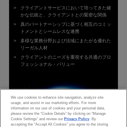
クライアントサービスにおいて培ってきた確
かな伝統と、クライアントとの緊密な関係
真のパートナーシップに基づく相互のコミッ
トメントとシームレスな連携
多様な業務分野および法域にまたがる優れた
リーガル人材
クライアントのニーズを重視する共通のプロ
フェッショナル・バリュー
We use cookies to enhance site navigation, analyze site
usage, and assist in our marketing efforts. For more
information on our use of cookies and your personal data,
please review the “Cookie Details” by clicking on “Manage
Cookie Settings” and review our
Privacy Policy
. By
accepting the "Accept All Cookies" you agree to the storing