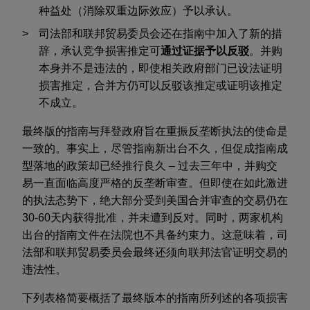
种益处（消除双重边际效应）予以承认。
司法部和联邦贸易委员会还在指南中加入了新的措
辞，承认竞争损害推定可
通过证据予以反驳
。并购
本身并不是违法的，即使相关政府部门已设法证明
损害推定，合并方仍可以反驳该推定或证明该推定
不成立。
最终版的指南与拜登政府旨在重振反垄断执法的使命是
一致的。事实上，尽管指南新出台不久，但促成指南成
型落地的政策却已经推行良久 – 过去三年中，并购交
易一直面临高度严格的反垄断审查。但即使在如此激进
的执法态势下，绝大部分受到美国合并审查的交易仍在
30-60天内获得批准，并未遭到反对。同时，两家机构
出台的指南文件在法院也不具备约束力。这意味着，司
法部和联邦贸易委员会最终还须向联邦法官证明交易的
违法性。
下列表格简要概括了最终版本的指南所列述的各项损害