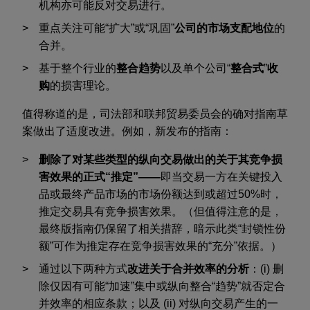
机构亦可能反对交易进行。
重点关注可能“扩大”或“巩固”
公司的市场支配地位
的
合并。
基于整个行业的
整合趋势
以及单个公司“
整合式
”
收
购
的损害理论。
值得称道的是，司法部和联邦贸易委员会的确对指南草
案做出了适度改进。例如，新发布的指南：
删除了对某些类型的纵向交易做出的关于其竞争损
害效果的正式“推定”——
即当交易一方在关键投入
品或最终产品市场的市场份额达到或超过50%时，
推定交易具有竞争损害效果。（但值得注意的是，
最终版指南仍保留了相关措辞，暗示此类“封锁性份
额”可作为推定存在竞争损害效果的“充分”依据。）
通过以下两种方式
改进关于合并效率的分析
：(i) 删
除仅因有可能“加速”集中或纵向整合“趋势”就否定合
并效率的相应条款；以及 (ii) 对纵向交易产生的一