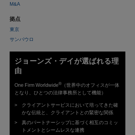
M&A
拠点
東京
サンパウロ
ジョーンズ・デイが選ばれる理
由
®
One Firm Worldwide
（世界中のオフィスが一体
となり、ひとつの法律事務所として機能）
クライアントサービスにおいて培ってきた確
かな伝統と、クライアントとの緊密な関係
真のパートナーシップに基づく相互のコミッ
トメントとシームレスな連携