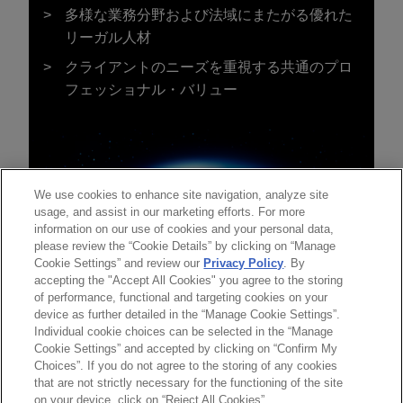
多様な業務分野および法域にまたがる優れた
リーガル人材
クライアントのニーズを重視する共通のプロ
フェッショナル・バリュー
We use cookies to enhance site navigation, analyze site
usage, and assist in our marketing efforts. For more
information on our use of cookies and your personal data,
please review the “Cookie Details” by clicking on “Manage
Cookie Settings” and review our
Privacy Policy
. By
accepting the "Accept All Cookies" you agree to the storing
of performance, functional and targeting cookies on your
device as further detailed in the “Manage Cookie Settings”.
Individual cookie choices can be selected in the “Manage
送信する前の注意事項：
Cookie Settings” and accepted by clicking on “Confirm My
www.jonesday.comに掲載されている情報は、一般的な使用を
弁護士業務広告
お問い合わせ
免責事項
Choices”. If you do not agree to the storing of any cookies
プライバシーポリシー
著作権
目的としており、法的アドバイスを目的としたものではありま
that are not strictly necessary for the functioning of the site
on your device, click on “Reject All Cookies”.