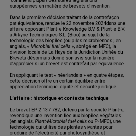
comme la plupart des autres législations
européennes en matière de brevets d’invention.
Dans la première décision traitant de la contrefaçon
par équivalence, rendue le 22 novembre 2024
dans une
affaire opposant Plant-e Knowledge B.V. & Plant-e B.V.
à Arkyne Technologies S.L. (Bioo) au sujet de la
technologie des biopiles (ou piles microbiennes ; en
anglais, «
Microbial fuel cells
», abrégé en MFC), la
division locale de La Haye de la Juridiction Unifiée du
Brevet
a désormais donné son avis sur la manière
d’apprécier si un brevet est contrefait par équivalence.
En appliquant le test « néerlandais » en quatre étapes,
cette décision offre un certain équilibre entre
appréciation technique, équité et sécurité juridique.
L’affaire : historique et contexte technique
Le brevet EP 2 137 782, détenu par la société Plant-e,
revendique une invention liée aux biopiles végétales
(en anglais,
Plant-Microbial fuel cells
ou P-MFC), une
technologie qui utilise des plantes vivantes pour
produire de l’électricité par photosynthèse et