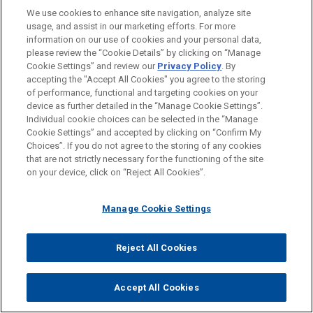
Shared Professional Values Focused on
We use cookies to enhance site navigation, analyze site
Addressing Client Needs
usage, and assist in our marketing efforts. For more
information on our use of cookies and your personal data,
please review the “Cookie Details” by clicking on “Manage
Cookie Settings” and review our
Privacy Policy
. By
accepting the "Accept All Cookies" you agree to the storing
of performance, functional and targeting cookies on your
device as further detailed in the “Manage Cookie Settings”.
Individual cookie choices can be selected in the “Manage
Cookie Settings” and accepted by clicking on “Confirm My
Choices”. If you do not agree to the storing of any cookies
that are not strictly necessary for the functioning of the site
on your device, click on “Reject All Cookies”.
Manage Cookie Settings
Avant d’envoyer cet e-mail, veuillez prendre note de ce qui suit :
Les informations contenues sur le site www.jonesday.com sont
NOUS CONTACTER
MENTIONS LÉGALES
DONNÉES PERSONNELLES
DROITS D’AUTEUR
Reject All Cookies
destinées à un usage général et ne constituent pas des
conseils juridiques. L’envoi et la réception de cet e-mail n’ont
pas pour effet de créer une relation avocat-client. Aucun envoi
Accept All Cookies
de votre part à un membre du Cabinet ne sera traité comme