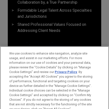
Collaboration by, a True Partnership
Formidable Legal Talent Across Specialties
and Jurisdictions
Shared Professional Values Focused on
Addressing Client Needs
We use cookies to enhance site navigation, analyze site
usage, and assist in our marketing efforts. For more
information on our use of cookies and your personal data,
please review the “Cookie Details” by clicking on “Manage
Cookie Settings” and review our
Privacy Policy
. By
accepting the "Accept All Cookies" you agree to the storing
of performance, functional and targeting cookies on your
device as further detailed in the “Manage Cookie Settings”.
Individual cookie choices can be selected in the “Manage
Cookie Settings” and accepted by clicking on “Confirm My
Avant d’envoyer cet e-mail, veuillez prendre note de ce qui suit :
Choices”. If you do not agree to the storing of any cookies
Les informations contenues sur le site www.jonesday.com sont
NOUS CONTACTER
MENTIONS LÉGALES
that are not strictly necessary for the functioning of the site
DONNÉES PERSONNELLES
DROITS D’AUTEUR
on your device, click on “Reject All Cookies”.