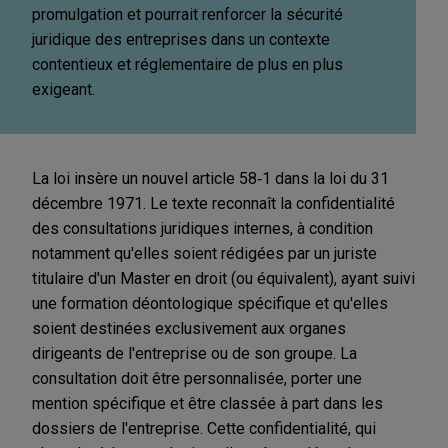
promulgation et pourrait renforcer la sécurité
juridique des entreprises dans un contexte
contentieux et réglementaire de plus en plus
exigeant.
La loi insère un nouvel article 58
‑
1 dans la loi du 31
d
é
cembre 1971. Le texte reconna
î
t la confidentialit
é
des consultations juridiques internes,
à
condition
notamment qu
'
elles soient r
é
dig
é
es par un juriste
titulaire d
'
un Master en droit (ou
é
quivalent), ayant suivi
une formation d
é
ontologique sp
é
cifique et qu
'
elles
soient destin
é
es exclusivement aux organes
dirigeants de l
'
entreprise ou de son groupe. La
consultation doit
ê
tre personnalis
é
e, porter une
mention sp
é
cifique et
ê
tre class
é
e
à
part dans les
dossiers de l'entreprise. Cette confidentialité, qui