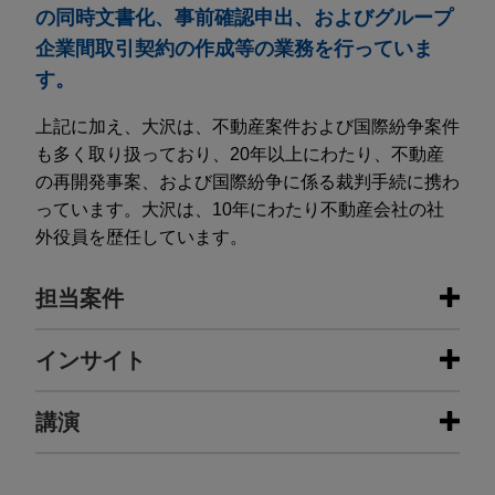
の同時文書化、事前確認申出、およびグループ
企業間取引契約の作成等の業務を行っていま
す。
上記に加え、大沢は、不動産案件および国際紛争案件
も多く取り扱っており、20年以上にわたり、不動産
の再開発事案、および国際紛争に係る裁判手続に携わ
っています。大沢は、10年にわたり不動産会社の社
外役員を歴任しています。
担当案件
担当案件
インサイト
Chevron and MOECO agree to
講演
JULY 2026
ニュースレター
explore advanced closed loop
Global Legal Update Vol. 129 | 2026
geothermal pilot in Hokkaido, Japan
年7月号