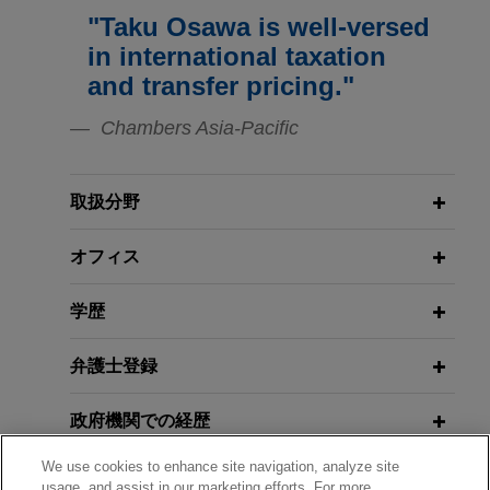
Jones Day advised Chevron New Energies on its
"Taku Osawa is well-versed
FEBRUARY / MARCH 2018
agreement with Mitsui Oil Exploration Co., Ltd
移転価格セミナー：移転価格文書化制
JUNE 2026
コメンタリー
in international taxation
(MOECO) to proceed with the pilot testing of
改正EU製造物責任指令：EU加盟国に
度と対応の最新の状況について
and transfer pricing."
advanced geothermal technology, specifically
おける状況と変化するリスク環境
advanced closed loop (ACL) technology.
Chambers Asia-Pacific
OCTOBER 2017
JUNE 2026
移転価格セミナー：移転価格文書化制
コメンタリー
Japanese industrial conglomerate
国際商業会議所仲裁規則の2026年改正
度と対応の最新の状況について
取扱分野
settles product liability claims
の発効
Jones Day represented a Japanese industrial
オフィス
conglomerate in relation to damage claims for the
JUNE 2017
alleged supply of defective electronic
MARCH 2026
ニュースレター
ジョーンズ・デイ国際税務セミナー：
学歴
Global Legal Update Vol. 125 | 2026
components for the solar industry.
移転価格文書化
年3月号
弁護士登録
MARCH 2017
FEBRUARY 2026
アラート
国際税務研究会: 平成28年度改正で導
政府機関での経歴
合衆国最高裁、国際緊急経済権限法
入された新移転価格文書の実務
（IEEPA）に基づく関税措置を無効と
We use cookies to enhance site navigation, analyze site
受賞歴
usage, and assist in our marketing efforts. For more