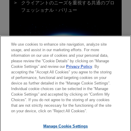
クライアントのニーズを重視する共通のプロ
フェッショナル・バリュー
We use cookies to enhance site navigation, analyze site
usage, and assist in our marketing efforts. For more
information on our use of cookies and your personal data,
please review the “Cookie Details” by clicking on “Manage
Cookie Settings” and review our
Privacy Policy
. By
accepting the "Accept All Cookies" you agree to the storing
of performance, functional and targeting cookies on your
device as further detailed in the “Manage Cookie Settings”.
Individual cookie choices can be selected in the “Manage
送信する前の注意事項：
Cookie Settings” and accepted by clicking on “Confirm My
www.jonesday.comに掲載されている情報は、一般的な使用を
弁護士業務広告
お問い合わせ
免責事項
Choices”. If you do not agree to the storing of any cookies
プライバシーポリシー
著作権
目的としており、法的アドバイスを目的としたものではありま
that are not strictly necessary for the functioning of the site
on your device, click on “Reject All Cookies”.
せん。このEmailを送信することにより、弁護士を含む専門
家・依頼者の関係を構築することを意図するものではなく、こ
Manage Cookie Settings
のEmailの受領はそのような関係を構築するものではありませ