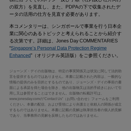
の双方）を見直し、また、PDPAの下で収集されたデ
ータの活用の仕方を見直す必要があります。
本コメンタリーは、シンガポールで事業を行う日本企
業に関心のあるトピックと考えられることから紹介す
る次第です。詳細は、Jones Day COMMENTARIES
“
Singapore’s Personal Data Protection Regime
Enhanced
”（オリジナル英語版）をご参照ください。
ジョーンズ・デイの出版物は、特定の事実関係又は状況に関して法的助
言を提供するものではありません。本書に記載された内容は、一般的な
情報の提供のみを目的とするものであり、ジョーンズ・デイの事前の書
面による承諾を得た場合を除き、他の出版物又は法的手続きにおいて引
用し又は参照することはできません。出版物の転載許可は、
www.jonesday.comの“Contact Us”（お問い合わせ）フォームをご利用
ください。本書の配信、および受領により弁護士と依頼人の関係が成立
するものではありません。本書に記載の見解は執筆担当者の個人的見解
であり、当事務所の見解を反映したものではありません。