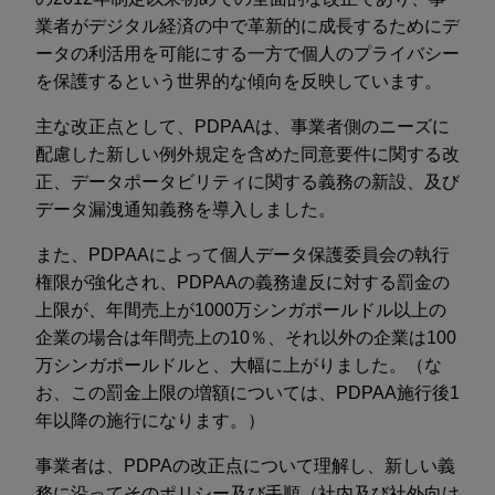
業者がデジタル経済の中で革新的に成長するためにデ
ータの利活用を可能にする一方で個人のプライバシー
を保護するという世界的な傾向を反映しています。
主な改正点として、PDPAAは、事業者側のニーズに
配慮した新しい例外規定を含めた同意要件に関する改
正、データポータビリティに関する義務の新設、及び
データ漏洩通知義務を導入しました。
また、PDPAAによって個人データ保護委員会の執行
権限が強化され、PDPAAの義務違反に対する罰金の
上限が、年間売上が1000万シンガポールドル以上の
企業の場合は年間売上の10％、それ以外の企業は100
万シンガポールドルと、大幅に上がりました。（な
お、この罰金上限の増額については、PDPAA施行後1
年以降の施行になります。）
事業者は、PDPAの改正点について理解し、新しい義
務に沿ってそのポリシー及び手順（社内及び社外向け