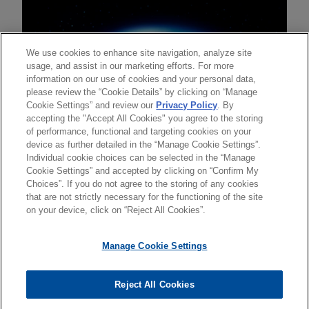
We use cookies to enhance site navigation, analyze site
usage, and assist in our marketing efforts. For more
information on our use of cookies and your personal data,
please review the “Cookie Details” by clicking on “Manage
Cookie Settings” and review our
Privacy Policy
. By
accepting the "Accept All Cookies" you agree to the storing
of performance, functional and targeting cookies on your
device as further detailed in the “Manage Cookie Settings”.
Individual cookie choices can be selected in the “Manage
送信する前の注意事項：
Cookie Settings” and accepted by clicking on “Confirm My
www.jonesday.comに掲載されている情報は、一般的な使用を
弁護士業務広告
お問い合わせ
免責事項
Choices”. If you do not agree to the storing of any cookies
プライバシーポリシー
著作権
目的としており、法的アドバイスを目的としたものではありま
that are not strictly necessary for the functioning of the site
on your device, click on “Reject All Cookies”.
せん。このEmailを送信することにより、弁護士を含む専門
家・依頼者の関係を構築することを意図するものではなく、こ
Manage Cookie Settings
のEmailの受領はそのような関係を構築するものではありませ
ん。当事務所に送信されたいかなる情報も、業務委託契約を結
© 2026 Jones Day
ばない限り、弁護士等が依頼者に対して守秘義務を負う機密事
Reject All Cookies
項として取り扱われることはありません。このEmailの送信者