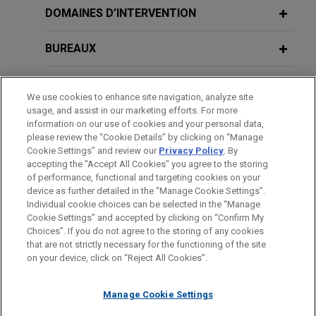
savings and investments
pécuniaires de la Commission des
DOMAINES D’INTERVENTION
Jones Day advised BNP Paribas Cardif in the
sanctions de l'AFA
negotiations of brokerage and dealing services
BUREAUX
agreements relating notably to derivatives in the
JULY 2026
ALERT
context of the acquisition by BNP Paribas Cardif
FORMATION
Sapin II: First Financial Penalties
We use cookies to enhance site navigation, analyze site
of AXA Investment Managers and the signing of a
Imposed by the AFA Sanctions
usage, and assist in our marketing efforts. For more
long-term partnership with the AXA Group to
BARREAUX ET JURIDICTIONS
information on our use of cookies and your personal data,
Committee
manage a large part of its assets.
please review the “Cookie Details” by clicking on “Manage
Cookie Settings” and review our
Privacy Policy
. By
DISTINCTIONS
accepting the "Accept All Cookies" you agree to the storing
MARCH 2026
COMMENTAIRE
of performance, functional and targeting cookies on your
Le DOJ annonce une nouvelle
device as further detailed in the “Manage Cookie Settings”.
politique pénale relative aux
Individual cookie choices can be selected in the “Manage
Cookie Settings” and accepted by clicking on “Confirm My
poursuites des entreprises, au champ
Avant d’envoyer cet e-mail, veuillez prendre note de ce qui suit :
Choices”. If you do not agree to the storing of any cookies
d’application élargi
Les informations contenues sur le site www.jonesday.com sont
that are not strictly necessary for the functioning of the site
NOUS CONTACTER
MENTIONS LÉGALES
DONNÉES PERSONNELLES
DROITS D’AUTEUR
on your device, click on “Reject All Cookies”.
destinées à un usage général et ne constituent pas des
conseils juridiques. L’envoi et la réception de cet e-mail n’ont
SEPTEMBER 2023
ALERT
Manage Cookie Settings
pas pour effet de créer une relation avocat-client. Aucun envoi
French Anticorruption Agency
de votre part à un membre du Cabinet ne sera traité comme