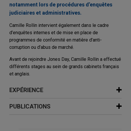
notamment lors de procédures d’enquêtes
judiciaires et administratives.
Camille Rollin intervient également dans le cadre
d’enquêtes internes et de mise en place de
programmes de conformité en matière d’anti-
corruption ou d’abus de marché.
Avant de rejoindre Jones Day, Camille Rollin a effectué
différents stages au sein de grands cabinets français
et anglais.
EXPÉRIENCE
Expérience
PUBLICATIONS
BNP Paribas Cardif becomes
JUILLET 2026
ALERTE
European leader for long-term
Sapin II : premières sanctions