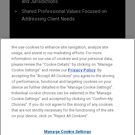
and Jurisdictions
Shared Professional Values Focused on
Addressing Client Needs
We use cookies to enhance site navigation, analyze site
usage, and assist in our marketing efforts. For more
information on our use of cookies and your personal data,
please review the “Cookie Details” by clicking on “Manage
Cookie Settings” and review our
Privacy Policy
. By
accepting the "Accept All Cookies" you agree to the storing
of performance, functional and targeting cookies on your
device as further detailed in the “Manage Cookie Settings”.
Individual cookie choices can be selected in the “Manage
Cookie Settings” and accepted by clicking on “Confirm My
Avant d’envoyer cet e-mail, veuillez prendre note de ce qui suit :
Choices”. If you do not agree to the storing of any cookies
Les informations contenues sur le site www.jonesday.com sont
NOUS CONTACTER
MENTIONS LÉGALES
that are not strictly necessary for the functioning of the site
DONNÉES PERSONNELLES
DROITS D’AUTEUR
on your device, click on “Reject All Cookies”.
destinées à un usage général et ne constituent pas des
conseils juridiques. L’envoi et la réception de cet e-mail n’ont
Manage Cookie Settings
pas pour effet de créer une relation avocat-client. Aucun envoi