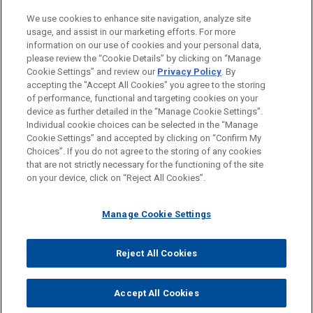
We use cookies to enhance site navigation, analyze site
BERUFSTRÄGER
usage, and assist in our marketing efforts. For more
information on our use of cookies and your personal data,
KONTAKT
please review the “Cookie Details” by clicking on “Manage
Cookie Settings” and review our
Privacy Policy
. By
FEATURED
accepting the "Accept All Cookies" you agree to the storing
of performance, functional and targeting cookies on your
device as further detailed in the “Manage Cookie Settings”.
MÄRZ 2020
WHITE PAPER
Individual cookie choices can be selected in the “Manage
Gesetz zur Abmilderung der Folgen der
Bitte beachten Sie vor dem Versenden:
Cookie Settings” and accepted by clicking on “Confirm My
COVID-19-Pandemie im Zivil-, Insolvenz-
Die Informationen auf unserer Website sind für den allgemeinen
IMPRESSUM
HAFTUNGSAUSSCHLUSS
KONTAKT
Choices”. If you do not agree to the storing of any cookies
PRIVACY
COPYRIGHT
und Strafverfahrensrecht vom 27. März
Gebrauch und stellen keine Rechtsberatung dar. Der Versand
that are not strictly necessary for the functioning of the site
on your device, click on “Reject All Cookies”.
2020
dieser E-Mail ist nicht dazu bestimmt, ein Mandatsverhältnis zu
begründen, und der Erhalt dieser E-Mail stellt kein
Manage Cookie Settings
Mandatsverhältnis dar. Alles, was Sie an jemanden in unserer
ANDREW M. LEVINE
Kanzlei senden, ist nicht vertraulich oder privilegiert, es sei
© 2026 Jones Day
Practice Leader Corporate
denn, wir haben zugestimmt, Sie zu vertreten. Wenn Sie diese
Reject All Cookies
New York
+ 1.212.326.8319
E-Mail versenden, bestätigen Sie, dass Sie diesen Hinweis
amlevine@jonesday.com
gelesen und verstanden haben.
Mergers & Acquisitions
Accept All Cookies
AKZEPTIEREN
ABLEHNEN