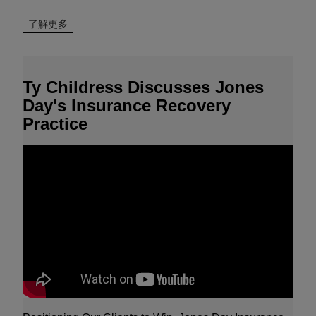
Goodman 參與成立 Harwell 科學與創新中心 (Harwell
Science and Innovation Campus) 合資事業
了解更多
眾達協助 Goodman International Limited 與英國原子
能管理局 / 科學與科技設施委員會 (United Kingdom
Atomic Energy Authority/Science and Technologies
Ty Childress Discusses Jones
Facilities Council) 達成 50/50 比例的合資經營。
Day's Insurance Recovery
聯邦巡迴法院五人合議庭裁定 Martek Biosciences 公
Practice
司在生技訴訟中取得全面勝訴
2009 年 9 月 3 日聯邦巡迴上訴法院成立罕見的五人合
議庭，裁定本所客戶 Martek Biosciences Corp. 在
Martek Biosciences Corp. v. Nutrinova, Inc., Nos.
2008-1459 和 2008-1476 上訴案中取得全面勝利。此
案涉及 Martek 擁有的四項 DHA 製程專利。DHA 是一
種 omega-3 脂肪酸，對嬰兒和成人健康有益。
在史無前例的法院爭訟後，克萊斯勒將資產售予飛雅特
(Fiat) 領導的「新克萊斯勒 (New Chrysler)」
歷經一路纏訟至美國最高法院的歷史性訴訟後，克萊斯