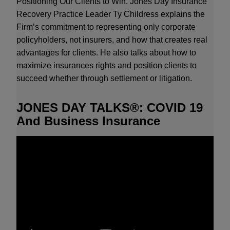
Positioning Our Clients to Win. Jones Day Insurance
勒 (Chrysler LLC ) 在 2009 年 6 月 10 日將其絕大部分
Recovery Practice Leader Ty Childress explains the
資產售予由飛雅特領導的「新克萊斯勒」(Chrysler
Firm’s commitment to representing only corporate
Group LLC)，使旗下其他品牌與美國事業能夠繼續營
policyholders, not insurers, and how that creates real
運。
advantages for clients. He also talks about how to
maximize insurances rights and position clients to
XTO Energy 以 42 億美元收購 Hunt Petroleum
succeed whether through settlement or litigation.
Hunt Petroleum 及其關係企業 (Hunt) 提議與 XTO 能源
公司 (XTO) 旗下子公司進行合併，眾達在法律程序中
提供法律意見。本收購案估計總值 (包含現金和 XTO
JONES DAY TALKS®: COVID 19
普通股股份) 約達 42 億美元。Hunt 主要經營北美和北
And Business Insurance
海區域的原油與天然氣開發和製造。已知儲量估計為
1.052 兆立方呎當量(Tcfe) ，其中 62% 已開發完成，每
日平均產量包含 197 百萬立方呎 的天然氣、8500 桶石
油和 2300 桶液化天然氣。
由 HarbourVest 領導的投資集團以 8.37 億澳幣取得
Macquarie Capital Alliance Group 私有化股權
眾達擔任由 HarbourVest Partners、Pantheon
Ventures、Partners Group 以及 Paul Capital Partners