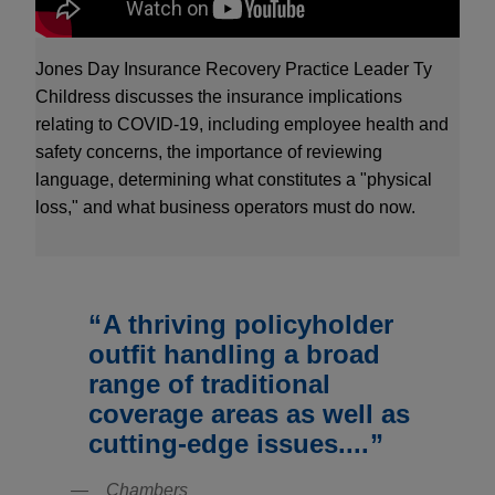
組成的投資集團之澳洲顧問。該集團承諾在對
Macquarie Capital Alliance Group (MCAG) 私有化收
Jones Day Insurance Recovery Practice Leader Ty
購計劃中，提供 8.37 億澳幣融資。MCAG 在澳洲證券
Childress discusses the insurance implications
交易所掛牌，是一採用三環組合證券結構 (triple-
relating to COVID-19, including employee health and
stapled) 的私募基金集團。該公司投資標的包括
safety concerns, the importance of reviewing
European Directories、Red Bee Media、AIR-serv 和
language, determining what constitutes a "physical
Regis Group。
loss," and what business operators must do now.
A thriving policyholder
outfit handling a broad
range of traditional
coverage areas as well as
cutting-edge issues....
Chambers