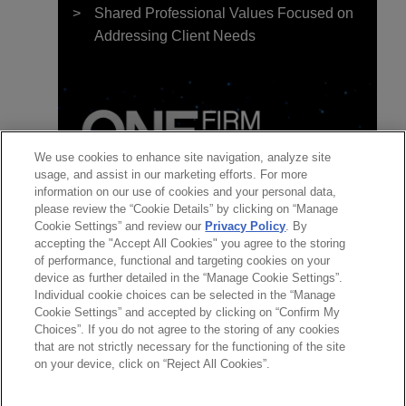
Shared Professional Values Focused on
Addressing Client Needs
We use cookies to enhance site navigation, analyze site
usage, and assist in our marketing efforts. For more
information on our use of cookies and your personal data,
please review the “Cookie Details” by clicking on “Manage
Cookie Settings” and review our
Privacy Policy
. By
團隊
accepting the "Accept All Cookies" you agree to the storing
of performance, functional and targeting cookies on your
聯絡
device as further detailed in the “Manage Cookie Settings”.
Individual cookie choices can be selected in the “Manage
Cookie Settings” and accepted by clicking on “Confirm My
Choices”. If you do not agree to the storing of any cookies
*Before sending, please note:
that are not strictly necessary for the functioning of the site
*Information on
www.jonesday.com
is for general use and is not
律師廣告聲明
聯繫我們
免責聲明
私隱政策
版權
on your device, click on “Reject All Cookies”.
legal advice. The mailing of this email is not intended to create,
and receipt of it does not constitute, an attorney-client