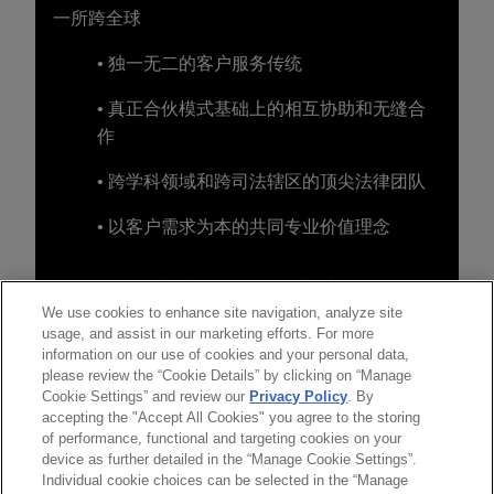
一所跨全球
• 独一无二的客户服务传统
• 真正合伙模式基础上的相互协助和无缝合
作
• 跨学科领域和跨司法辖区的顶尖法律团队
• 以客户需求为本的共同专业价值理念
We use cookies to enhance site navigation, analyze site
usage, and assist in our marketing efforts. For more
information on our use of cookies and your personal data,
please review the “Cookie Details” by clicking on “Manage
Cookie Settings” and review our
Privacy Policy
. By
accepting the "Accept All Cookies" you agree to the storing
of performance, functional and targeting cookies on your
device as further detailed in the “Manage Cookie Settings”.
Individual cookie choices can be selected in the “Manage