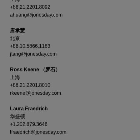
+86.21.2201.8092
ahuang@jonesday.com
唐承慧
北京
+86.10.5866.1183
jtang@jonesday.com
Ross Keene （罗石）
上海
+86.21.2201.8010
rkeene@jonesday.com
Laura Fraedrich
华盛顿
+1.202.879.3646
lfraedrich@jonesday.com