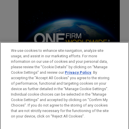
We use cookies to enhance site navigation, analyze site
usage, and assist in our marketing efforts. For more
information on our use of cookies and your personal data,
ADVOGADOS
please review the “Cookie Details” by clicking on “Manage
Cookie Settings” and review our
Privacy Policy
. By
CONTATOS
accepting the "Accept All Cookies" you agree to the storing
FEATURED INSIGHTS
of performance, functional and targeting cookies on your
device as further detailed in the “Manage Cookie Settings”.
Individual cookie choices can be selected in the “Manage
AUGUST 2024
COMMENTARY
Cookie Settings” and accepted by clicking on “Confirm My
DOJ anuncia programa piloto de
Antes de enviar, por favor observe que:
Choices”. If you do not agree to the storing of any cookies
recompensas para denunciantes no
a Informação contida neste website (www.jonesday.com)
CONTATE-NOS
AVISO LEGAL
PRIVACIDADE
that are not strictly necessary for the functioning of the site
DIREITOS AUTORAIS
âmbito corporativo
on your device, click on “Reject All Cookies”.
destina-se a uso geral e não pode ser considerada como
assessoria jurídica. O envio deste e-mail não tem por finalidade