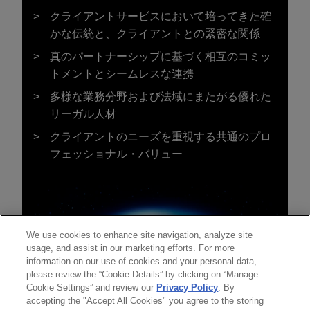
クライアントサービスにおいて培ってきた確
かな伝統と、クライアントとの緊密な関係
真のパートナーシップに基づく相互のコミッ
トメントとシームレスな連携
多様な業務分野および法域にまたがる優れた
リーガル人材
クライアントのニーズを重視する共通のプロ
フェッショナル・バリュー
We use cookies to enhance site navigation, analyze site
usage, and assist in our marketing efforts. For more
information on our use of cookies and your personal data,
please review the “Cookie Details” by clicking on “Manage
Cookie Settings” and review our
Privacy Policy
. By
accepting the "Accept All Cookies" you agree to the storing