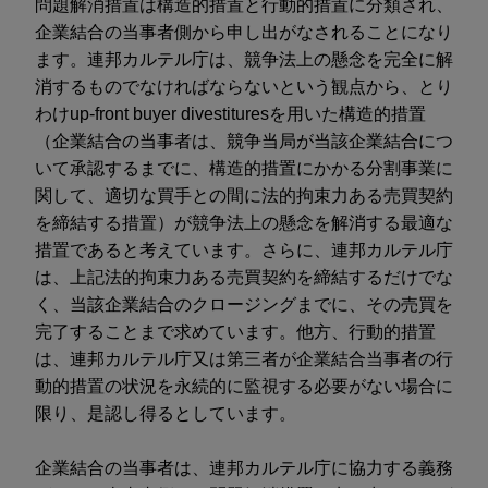
問題解消措置は構造的措置と行動的措置に分類され、
企業結合の当事者側から申し出がなされることになり
ます。連邦カルテル庁は、競争法上の懸念を完全に解
消するものでなければならないという観点から、とり
わけup-front buyer divestituresを用いた構造的措置
（企業結合の当事者は、競争当局が当該企業結合につ
いて承認するまでに、構造的措置にかかる分割事業に
関して、適切な買手との間に法的拘束力ある売買契約
を締結する措置）が競争法上の懸念を解消する最適な
措置であると考えています。さらに、連邦カルテル庁
は、上記法的拘束力ある売買契約を締結するだけでな
く、当該企業結合のクロージングまでに、その売買を
完了することまで求めています。他方、行動的措置
は、連邦カルテル庁又は第三者が企業結合当事者の行
動的措置の状況を永続的に監視する必要がない場合に
限り、是認し得るとしています。
企業結合の当事者は、連邦カルテル庁に協力する義務