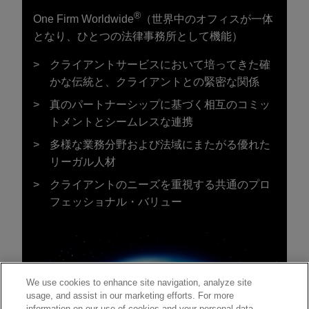
®
One Firm Worldwide
（世界中のオフィスが一体
となり、ひとつの法律事務所として機能）
クライアントサービスにおいて培ってきた確
かな伝統と、クライアントとの緊密な関係
真のパートナーシップに基づく相互のコミッ
トメントとシームレスな連携
多様な業務分野および法域にまたがる優れた
リーガル人材
クライアントのニーズを重視する共通のプロ
フェッショナル・バリュー
We use cookies to enhance site navigation, analyze site
usage, and assist in our marketing efforts. For more
information on our use of cookies and your personal data,