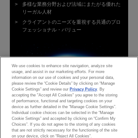
多様な業務分野および法域にまたがる優れた
リーガル人材
クライアントのニーズを重視する共通のプロ
フェッショナル・バリュー
We use cookies to enhance site navigation, analyze site
usage, and assist in our marketing efforts. For more
information on our use of cookies and your personal data,
please review the “Cookie Details” by clicking on “Manage
Cookie Settings” and review our
Privacy Policy
. By
accepting the "Accept All Cookies" you agree to the storing
of performance, functional and targeting cookies on your
device as further detailed in the “Manage Cookie Settings”.
Individual cookie choices can be selected in the “Manage
送信する前の注意事項：
Cookie Settings” and accepted by clicking on “Confirm My
www.jonesday.comに掲載されている情報は、一般的な使用を
弁護士業務広告
お問い合わせ
免責事項
Choices”. If you do not agree to the storing of any cookies
プライバシーポリシー
著作権
目的としており、法的アドバイスを目的としたものではありま
that are not strictly necessary for the functioning of the site
on your device, click on “Reject All Cookies”.