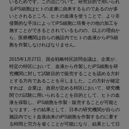
いるためです。この点について、研究目的で用いられ
るiPS細胞はヒトの皮膚に由来するものであるのが多
いとされるところ、ヒトの血液を使うことで、より非
侵襲的な手法によってiPS細胞に培養その他の加工を
施すことができるとされているものの、以上の理由か
ら、医療機関は自らの施設内でヒトの血液からiPS細
胞を作製しなければなりません。
2015年1月27日、国会戦略特区諮問会議は、企業が、
特定の特区において、血液から作製したiPS細胞を研
究機関に対して試験目的で販売することを認める方針
とする方向であることを示しました。この方針が確定
すれば、企業は、政府が定める特区において、研究機
関での試験に用いられることを目的として、ヒトの血
液を採取し、iPS細胞を作製・販売することが可能と
なります。その結果として、日本の研究機関が自らの
施設内でヒト血液由来のiPS細胞を作製するのに要す
る時間と労力を省くことが可能になり、結果として日