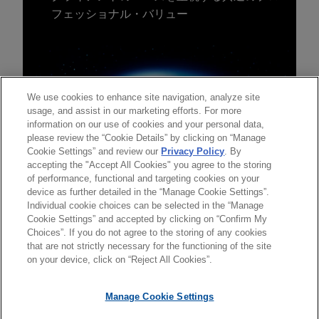
フェッショナル・バリュー
We use cookies to enhance site navigation, analyze site
usage, and assist in our marketing efforts. For more
information on our use of cookies and your personal data,
please review the “Cookie Details” by clicking on “Manage
Cookie Settings” and review our
Privacy Policy
. By
accepting the "Accept All Cookies" you agree to the storing
of performance, functional and targeting cookies on your
device as further detailed in the “Manage Cookie Settings”.
Individual cookie choices can be selected in the “Manage
送信する前の注意事項：
Cookie Settings” and accepted by clicking on “Confirm My
www.jonesday.comに掲載されている情報は、一般的な使用を
弁護士業務広告
お問い合わせ
免責事項
Choices”. If you do not agree to the storing of any cookies
プライバシーポリシー
著作権
目的としており、法的アドバイスを目的としたものではありま
that are not strictly necessary for the functioning of the site
on your device, click on “Reject All Cookies”.
せん。このEmailを送信することにより、弁護士を含む専門
家・依頼者の関係を構築することを意図するものではなく、こ
Manage Cookie Settings
のEmailの受領はそのような関係を構築するものではありませ
ん。当事務所に送信されたいかなる情報も、業務委託契約を結