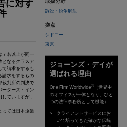
告に対す
取扱分野
件
訴訟・紛争解決
拠点
シドニー
東京
は７名以上が同一
数となるクラスア
ジョーンズ・デイが
して請求をするも
選ばれる理由
る請求をするもの
邦裁判所の判決で
®
One Firm Worldwide
（世界中
バーターズ・イン
のオフィスが一体となり、ひと
用していますが，
つの法律事務所として機能）
よっては日本企業
クライアントサービスにお
いて培ってきた確かな伝統