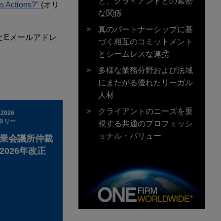
と、クライアントとの緊密
s Actions?"
(オリ
な関係
真のパートナーシップに基
とEメールアドレ
づく相互のコミットメント
とシームレスな連携
多様な業務分野および法域
にまたがる優れたリーガル
人材
クライアントのニーズを重
 2026
タリー
視する共通のプロフェッシ
ョナル・バリュー
業会議所仲裁
2026年改正