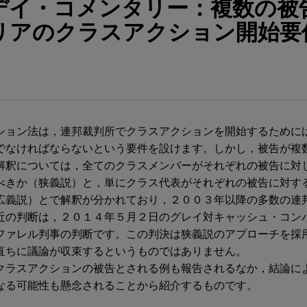
デイ・コメンタリー：複数の被
リアのクラスアクション開始要
ション法は，連邦裁判所でクラスアクションを開始するために
でなければならないという要件を設けます。しかし，被告が複
解釈については，全てのクラスメンバーがそれぞれの被告に対
べきか（狭義説）と，単にクラス代表がそれぞれの被告に対す
広義説）とで解釈が分かれており，２００３年以降の多数の連
近の判断は，２０１４年５月２日のグレイ対キャッシュ・コン
ファレル判事の判断です。この判決は狭義説のアプローチを採
直ちに議論が収束するというものではありません。
クラスアクションの被告とされる例も報告されるなか，結論に
なる可能性も懸念されることから紹介するものです。