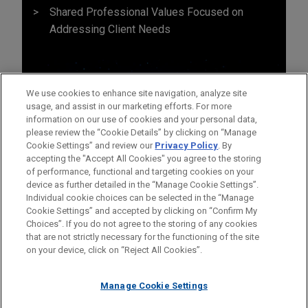
Shared Professional Values Focused on
Addressing Client Needs
We use cookies to enhance site navigation, analyze site
usage, and assist in our marketing efforts. For more
information on our use of cookies and your personal data,
please review the “Cookie Details” by clicking on “Manage
Cookie Settings” and review our
Privacy Policy
. By
accepting the "Accept All Cookies" you agree to the storing
of performance, functional and targeting cookies on your
device as further detailed in the “Manage Cookie Settings”.
Individual cookie choices can be selected in the “Manage
Cookie Settings” and accepted by clicking on “Confirm My
Avant d’envoyer cet e-mail, veuillez prendre note de ce qui suit :
Choices”. If you do not agree to the storing of any cookies
Les informations contenues sur le site www.jonesday.com sont
that are not strictly necessary for the functioning of the site
NOUS CONTACTER
MENTIONS LÉGALES
DONNÉES PERSONNELLES
DROITS D’AUTEUR
on your device, click on “Reject All Cookies”.
destinées à un usage général et ne constituent pas des
conseils juridiques. L’envoi et la réception de cet e-mail n’ont
Manage Cookie Settings
pas pour effet de créer une relation avocat-client. Aucun envoi
de votre part à un membre du Cabinet ne sera traité comme