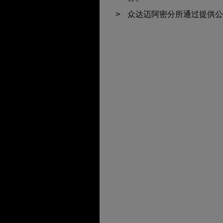
众达迈阿密分所通过提供公
CONTACTS
EXPERIENCE
FEATURED