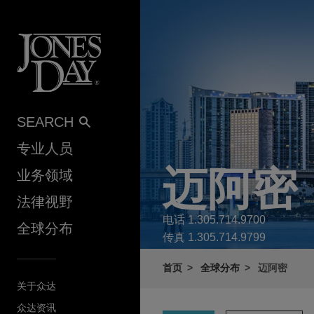
Skip to content
SEARCH
专业人员
迈阿密
业务领域
法律视野
电话
1.305.714.9700
全球分布
传真
1.305.714.9799
首页
全球分布
迈阿密
关于众达
众达资讯