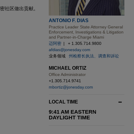
密社区做出贡献。
ANTONIO F. DIAS
Practice Leader State Attorney General
Enforcement, Investigations & Litigation
and Partner-in-Charge Miami
迈阿密
+ 1.305.714.9800
afdias@jonesday.com
业务领域
州检察长执法、调查和诉讼
MICHAEL ORTIZ
Office Administrator
+1.305.714.9741
mbortiz@jonesday.com
LOCAL TIME
9:41 AM EASTERN
DAYLIGHT TIME