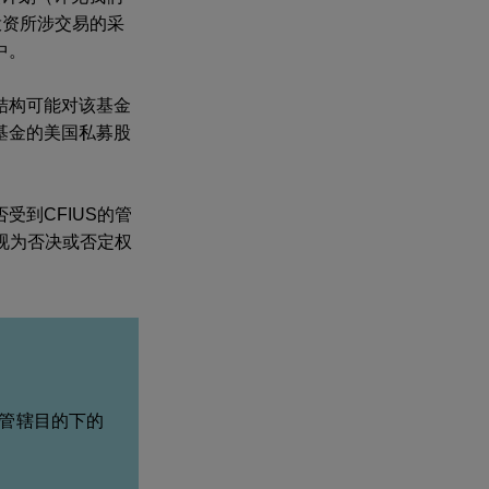
投资所涉交易的采
中。
结构可能对该基金
基金的美国私募股
到CFIUS的管
视为否决或否定权
S管辖目的下的