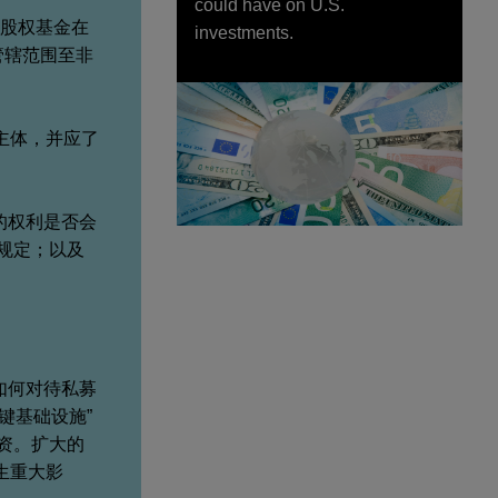
could have on U.S.
募股权基金在
investments.
管辖范围至非
主体，并应了
的权利是否会
报规定；以及
如何对待私募
键基础设施”
投资。扩大的
生重大影