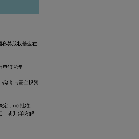
美国私募股权基金在
行单独管理；
ii) 与基金投资
(ii) 批准、
(iii)单方解