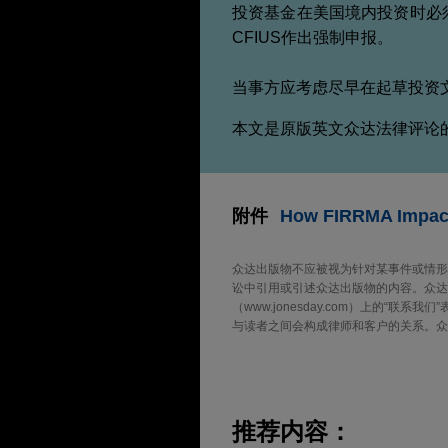
投资基金在美国境内投资时必
CFIUS作出强制申报。
当事方应考虑尽早在起草投资文
本文是原版英文众达法律评论
附件
How FIRRMA Impact
众达出版物不应被视为针对某事件或情形
讼中引用或引述众达出版物的内容。众达
（www.jonesday.com）上的
与读者之间会构成律师和客户的关系。众
推荐内容：