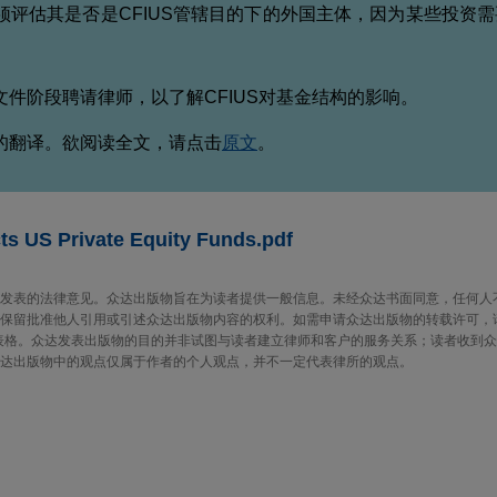
须评估其是否是CFIUS管辖目的下的外国主体，因为某些投资
件阶段聘请律师，以了解CFIUS对基金结构的影响。
的翻译。欲阅读全文，请点击
原文
。
s US Private Equity Funds.pdf
发表的法律意见。众达出版物旨在为读者提供一般信息。未经众达书面同意，任何人
保留批准他人引用或引述众达出版物内容的权利。如需申请众达出版物的转载许可，
“联系我们”表格。众达发表出版物的目的并非试图与读者建立律师和客户的服务关系；读者收
达出版物中的观点仅属于作者的个人观点，并不一定代表律所的观点。