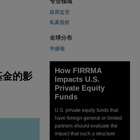
专业领域
政府监管
私募股权
全球分布
华盛顿
How FIRRMA
基金的影
Impacts U.S.
Private Equity
Funds
U.S. private equity funds that
have foreign general or limited
partners should evaluate the
impact that such a structure