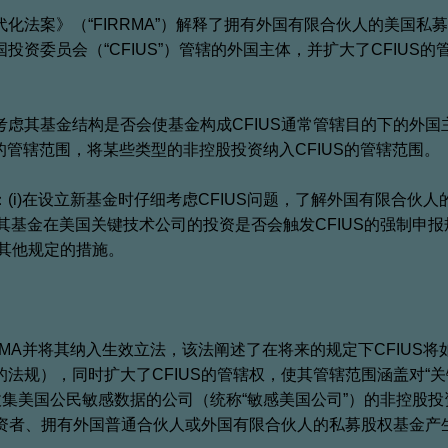
化法案》（“FIRRMA”）解释了拥有外国有限合伙人的美国私
资委员会（“CFIUS”）管辖的外国主体，并扩大了CFIUS的
考虑其基金结构是否会使基金构成CFIUS通常管辖目的下的外国
US的管辖范围，将某些类型的非控股投资纳入CFIUS的管辖范围。
(i)在设立新基金时仔细考虑CFIUS问题，了解外国有限合伙人
)确认其基金在美国关键技术公司的投资是否会触发CFIUS的强制申
各种其他规定的措施。
RMA并将其纳入生效立法，该法阐述了在将来的规定下CFIUS将
法规），同时扩大了CFIUS的管辖权，使其管辖范围涵盖对“关
收集美国公民敏感数据的公司（统称“敏感美国公司”）的非控股
投资者、拥有外国普通合伙人或外国有限合伙人的私募股权基金产