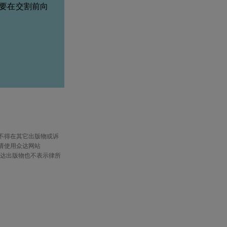
需要在交割前向
不得在其它出版物或诉
请使用众达网站
到众达出版物也不表示律所