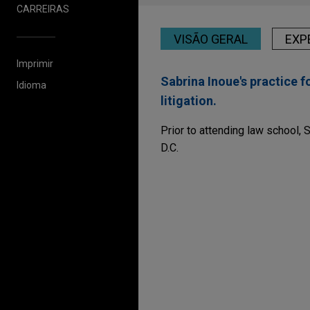
CARREIRAS
VISÃO GERAL
EXP
Imprimir
Sabrina Inoue's practice 
Idioma
litigation.
Prior to attending law school, 
D.C.
Experiência
Parker-Hannifin acqui
Jones Day is advising Parker-
Corporation from Madison In