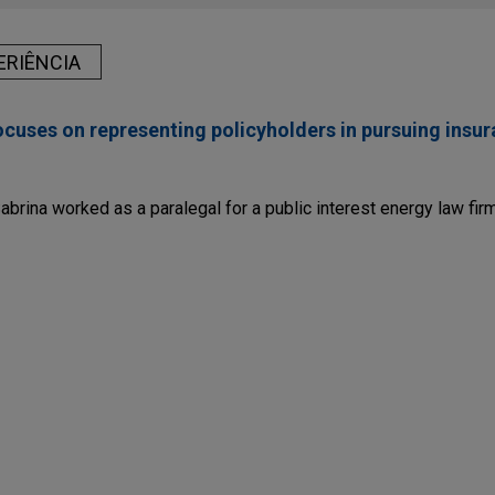
ERIÊNCIA
focuses on representing policyholders in pursuing insu
Sabrina worked as a paralegal for a public interest energy law fir
res Filtration Group
Hannifin Corporation in the $9.25 billion acquisition of Filtratio
dustries.