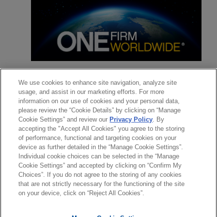
弁護士
We use cookies to enhance site navigation, analyze site
usage, and assist in our marketing efforts. For more
お問い合わせ
information on our use of cookies and your personal data,
インサイト
please review the “Cookie Details” by clicking on “Manage
Cookie Settings” and review our
Privacy Policy
. By
注目のトピックス
accepting the "Accept All Cookies" you agree to the storing
of performance, functional and targeting cookies on your
device as further detailed in the “Manage Cookie Settings”.
JULY 2026
ニュースレター
Individual cookie choices can be selected in the “Manage
Global Legal Update Vol. 129 | 2026年7
送信する前の注意事項：
Cookie Settings” and accepted by clicking on “Confirm My
月号
www.jonesday.comに掲載されている情報は、一般的な使用を
弁護士業務広告
お問い合わせ
免責事項
Choices”. If you do not agree to the storing of any cookies
プライバシーポリシー
著作権
目的としており、法的アドバイスを目的としたものではありま
that are not strictly necessary for the functioning of the site
on your device, click on “Reject All Cookies”.
せん。このEmailを送信することにより、弁護士を含む専門
家・依頼者の関係を構築することを意図するものではなく、こ