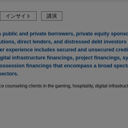
インサイト
講演
 public and private borrowers, private equity sponso
utions, direct lenders, and distressed debt investors 
er experience includes secured and unsecured credit 
gital infrastructure financings, project financings, 
n-possession financings that encompass a broad spec
sectors.
e counseling clients in the gaming, hospitality, digital infrastruc
STED
STED
Infrastructure Forum: Data Centers in a Time o
Infrastructure Forum: Data Centers in a Time o
 Bank secure long-term financing for secrets
t Development