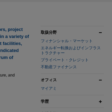
rs, project
取扱分野
in a variety of
フィナンシャル・マーケット
facilities,
エネルギー転換およびインフラス
syndicated
トラクチャー
trum of
プライベート・クレジット
不動産ファイナンス
ture, and
オフィス
マイアミ
f Change
f Change
学歴
 Baby Beach