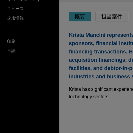
ニュース
概要
担当案件
採用情報
Krista Mancini represents
印刷
sponsors, financial instit
言語
financing transactions. H
acquisition financings, di
facilities, and debtor-i
industries and business 
Krista has significant experienc
technology sectors.
担当案件
AUGUST 3, 2026
AUGUST 3, 2026
FIRM HO
FIRM HO
Jones Day's Digital 
Jones Day's Digital 
CaixaBank and Aruba
Aruba Luxury Resor