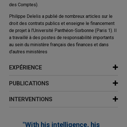
des Comptes).
Philippe Delelis a publié de nombreux articles sur le
droit des contrats publics et enseigne le financement
de projet à l’Université Panthéon-Sorbonne (Paris 1). Il
a travaillé à des postes de responsabilité importants
au sein du ministère français des finances et dans
d’autres ministères
EXPÉRIENCE
Expérience
PUBLICATIONS
Comité Champs-Elysées conceives
INTERVENTIONS
NOVEMBER 2023
COMMENTARY
future of Avenue des Champs-Elysées
France Adopts Reindustrialization
in Paris
Measures
Jones Day advised Comité Champs-Elysées, a
"With his intelligence, his
8 AVRIL 2016
century old association of land owners and brands