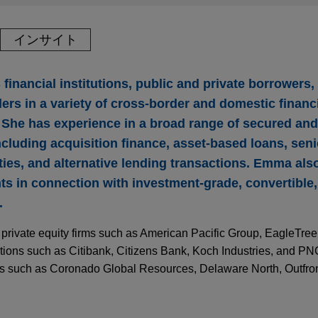
インサイト
nancial institutions, public and private borrowers, 
ders in a variety of cross-border and domestic finan
. She has experience in a broad range of secured an
ncluding acquisition finance, asset-based loans, sen
ities, and alternative lending transactions. Emma als
ts in connection with investment-grade, convertible,
.
 private equity firms such as American Pacific Group, EagleTree 
utions such as Citibank, Citizens Bank, Koch Industries, and P
s such as Coronado Global Resources, Delaware North, Outfro
Y