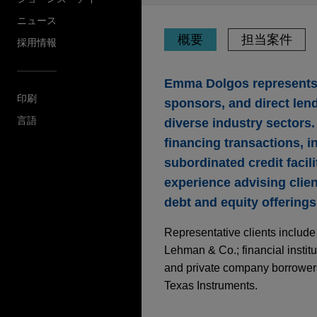
ニュース
概要
担当案件
採用情報
Emma Dolgos represents fi
印刷
sponsors, and direct len
言語
diverse industry sectors
financing transactions, i
subordinated credit facil
experience advising clien
debt and equity offerings
Representative clients include
Lehman & Co.; financial instit
and private company borrower
Texas Instruments.
担当案件
MARCH 2020
COMMENTAR