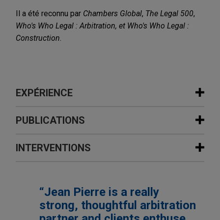
Il a été reconnu par
Chambers Global
,
The Legal 500
,
Who's Who Legal :
Arbitration, et Who's Who Legal :
Construction
.
EXPÉRIENCE
Expérience
PUBLICATIONS
Construction firm arbitrates claims
INTERVENTIONS
JUNE 2026
COMMENTARY
against European State over
The 2026 Revisions to the ICC
construction of public facility
Arbitration Rules Enter Into Force
Jones Day represented a construction firm in an
“Jean Pierre is a really
MAY 22, 2025
ICC arbitration against a European State
Session 4: Dispute Avoidance and
NOVEMBER 2024
HANDOUT
strong, thoughtful arbitration
concerning the construction of a public facility in
Energy Transition in the Construction
Management: Today's Approaches
partner and clients enthuse
that State.