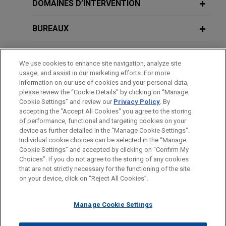
business
Developments in EU and UK Vehicle
DOMAINES D’INTERVENTION
Jones Day is advising Parker-Hannifin Corporation
Emissions Policy
(NYSE: PH), the global leader in motion and control
BUREAUX
technologies, in its $2.55 billion acquisition of the
MARCH2024
NEWSLETTERS
Commercial and Defense Aerospace business of
FORMATION
New French Incentives for Green
We use cookies to enhance site navigation, analyze site
CIRCOR International, Inc.
Buildings and Green Industry
usage, and assist in our marketing efforts. For more
BARREAUX ET JURIDICTIONS
information on our use of cookies and your personal data,
BNP Paribas invests in Eclipse to
please review the “Cookie Details” by clicking on “Manage
Cookie Settings” and review our
Privacy Policy
. By
LANGUES PARLÉES
accelerate growth of deployment of
accepting the "Accept All Cookies" you agree to the storing
Battery Energy Storage Systems
of performance, functional and targeting cookies on your
device as further detailed in the “Manage Cookie Settings”.
Jones Day advised BNP Paribas in connection
Individual cookie choices can be selected in the “Manage
with its equity investment in Eclipse, a leading
Cookie Settings” and accepted by clicking on “Confirm My
Avant d’envoyer cet e-mail, veuillez prendre note de ce qui suit :
battery storage, development, and energy trading
Choices”. If you do not agree to the storing of any cookies
Les informations contenues sur le site www.jonesday.com sont
that are not strictly necessary for the functioning of the site
NOUS CONTACTER
MENTIONS LÉGALES
company, to accelerate the deployment of Battery
DONNÉES PERSONNELLES
DROITS D’AUTEUR
on your device, click on “Reject All Cookies”.
destinées à un usage général et ne constituent pas des
Energy Storage Systems (BESS) and strengthen
conseils juridiques. L’envoi et la réception de cet e-mail n’ont
Europe's energy resilience.
Manage Cookie Settings
pas pour effet de créer une relation avocat-client. Aucun envoi
de votre part à un membre du Cabinet ne sera traité comme
Credit Agricole Group acquires 49%