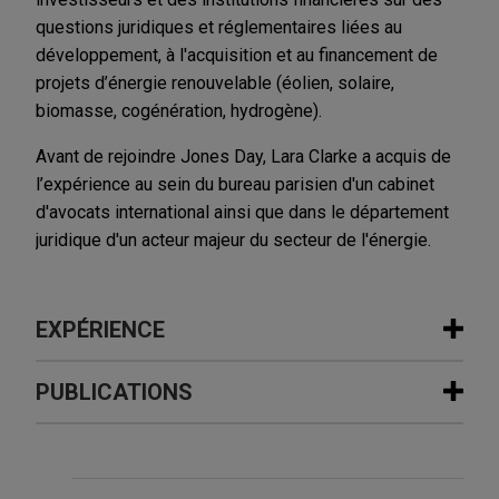
questions juridiques et réglementaires liées au
développement, à l'acquisition et au financement de
projets d’énergie renouvelable (éolien, solaire,
biomasse, cogénération, hydrogène).
Avant de rejoindre Jones Day, Lara Clarke a acquis de
l’expérience au sein du bureau parisien d'un cabinet
d'avocats international ainsi que dans le département
juridique d'un acteur majeur du secteur de l'énergie.
EXPÉRIENCE
Expérience
PUBLICATIONS
Parker-Hannifin acquires CIRCOR’s
JUNE 2025
NEWSLETTERS
Commercial and Defense Aerospace
Flexibility and Targets: The Latest